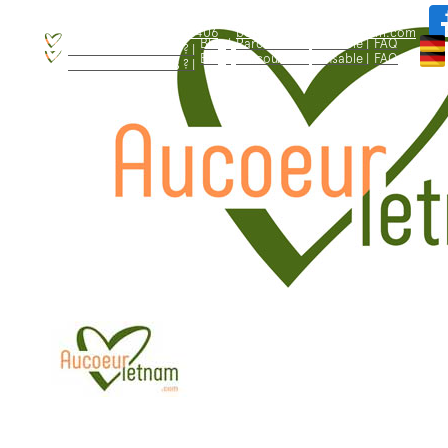
WhatsApp: +84.909.426.406
bonjour@aucoeurvietnam.com
WhatsApp: +84.909.426.406
bonjour@aucoeurvietnam.com
Blog |
Parcours responsable |
FAQ
Qui sommes - nous ? |
Blog |
Parcours responsable |
FAQ
Qui sommes - nous ? |