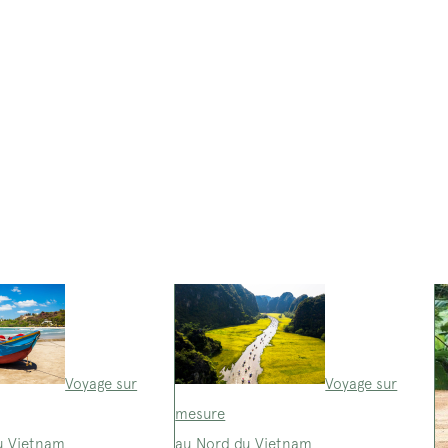
Voyage sur
Voyage sur
mesure
u Vietnam
au Nord du Vietnam