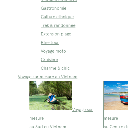
Gastronomie
Culture ethnique
Trek & randonnée
Extension plage
Bike-tour
Voyage moto
Croisière
Charme & chic
Voyage sur mesure au Vietnam
Voyage sur
mesure
mesure
au Sud du Vietnam
au Centre d