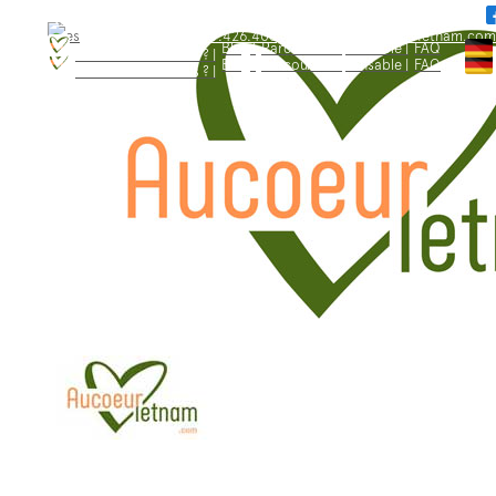
WhatsApp: +84.909.426.406
bonjour@aucoeurvietnam.com
WhatsApp: +84.909.426.406
bonjour@aucoeurvietnam.com
Blog |
Parcours responsable |
FAQ
Qui sommes - nous ? |
Blog |
Parcours responsable |
FAQ
Qui sommes - nous ? |