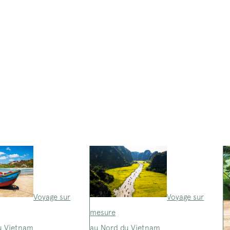
Voyage sur
Voyage sur
mesure
u Vietnam
au Nord du Vietnam