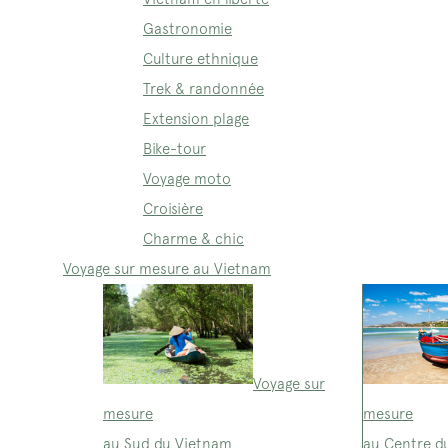
Gastronomie
Culture ethnique
Trek & randonnée
Extension plage
Bike-tour
Voyage moto
Croisière
Charme & chic
Voyage sur mesure au Vietnam
Voyage sur
mesure
mesure
au Sud du Vietnam
au Centre d