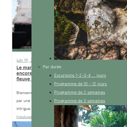
juin 19, 2025
Par durée
Le marché flottant de Cái Răng existe-t-il
encore ? Un voyage réel en bateau sur le
Excursions 1-2-3-4 … jours
fleuve Mekong
Programme de 10 – 12 jours
Programme de 2 semaines
Bienvenue à tous ! Tout commence dans cet article
par une question simple et directe — mais qui nous
Programme de 3 semaines
intrigue...
hieutuyen
Blog
,
Can Tho
,
Vietnam du Sud