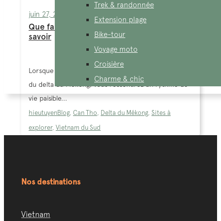
Trek & randonnée
juin 27, 2024
Extension plage
Que faire à Can Tho? Le guide pour tout
Bike-tour
savoir
Voyage moto
Croisière
Lorsque vous visitez le Vietnam et explorez la région
Charme & chic
du delta du Mékong, vous ressentirez un rythme de
vie paisible...
hieutuyen
Blog
,
Can Tho
,
Delta du Mékong
,
Sites à
explorer
,
Vietnam du Sud
Nos destinations
Vietnam