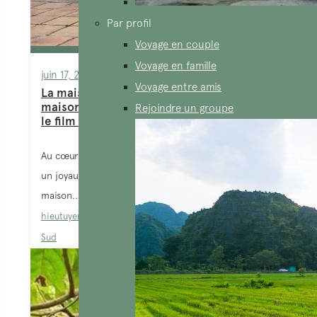
Par profil
Voyage en couple
Voyage en famille
juin 17, 2025
Voyage entre amis
La maison Binh Thuy à Can Tho : une
maison vietnam authentique révélée par
Rejoindre un groupe
le film L’Amant
Au cœur du delta du Mékong, à Can Tho, se trouve
un joyau discret mais profondément captivant : la
maison...
hieutuyen
Blog
,
Can Tho
,
Sites à explorer
,
Vietnam du
Sud