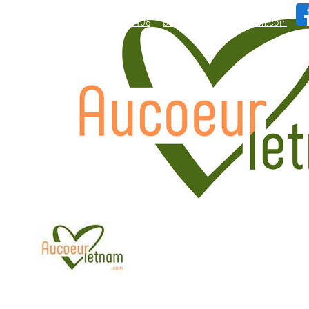
WhatsApp: +84.909.426.406
bonjour@aucoeurvietnam.com
WhatsApp: +84.909.426.406
bonjour@aucoeurvietnam.com