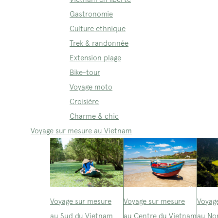
Gastronomie
Culture ethnique
Trek & randonnée
Extension plage
Bike-tour
Voyage moto
Croisière
Charme & chic
Voyage sur mesure au Vietnam
Voyage sur mesure
Voyage sur mesure
Voyag
au Sud du Vietnam
au Centre du Vietnam
au No