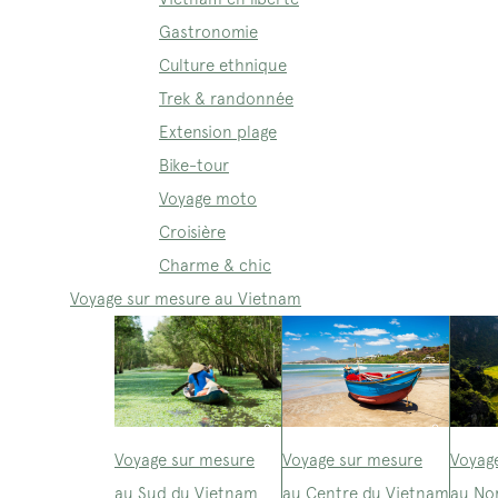
Gastronomie
Culture ethnique
Trek & randonnée
Extension plage
Bike-tour
Voyage moto
Croisière
Charme & chic
Voyage sur mesure au Vietnam
Voyage sur mesure
Voyage sur mesure
Voyag
au Sud du Vietnam
au Centre du Vietnam
au No