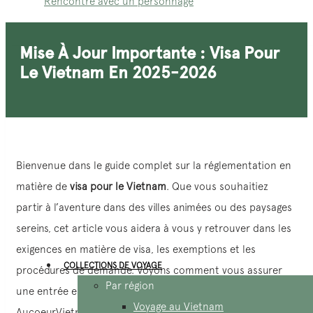
Rencontre avec un personnage
Mise À Jour Importante : Visa Pour
Le Vietnam En 2025-2026
Bienvenue dans le guide complet sur la réglementation en
matière de
visa pour le Vietnam
. Que vous souhaitiez
partir à l’aventure dans des villes animées ou des paysages
sereins, cet article vous aidera à vous y retrouver dans les
exigences en matière de visa, les exemptions et les
COLLECTIONS DE VOYAGE
procédures de demande. Voyons comment vous assurer
Par région
une entrée en douceur dans ce pays enchanteur avec
Voyage au Vietnam
AucoeurVietnam
!