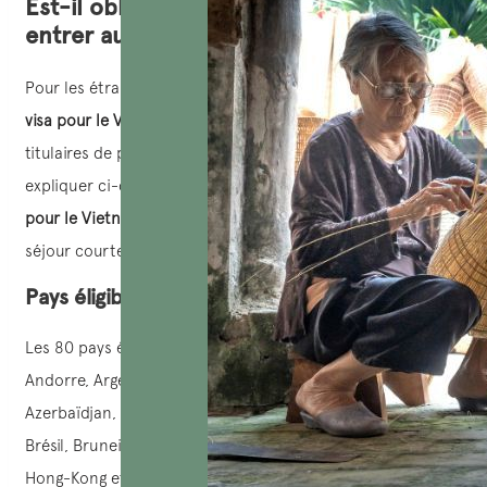
Est-il obligatoire d’avoir un visa pour
entrer au Vietnam ?
Pour les étrangers de pays avec autorisation d’entrée, le
visa pour le Vietnam
est obligatoire. Cependant, des
titulaires de passeport de certains pays spécifiques,
expliquer ci-dessous, peuvent avoir des exemptions de
visa
pour le Vietnam
(entrée sans visa) pendant une durée de
séjour courte, bien déterminée.
Pays éligible d’entrés
Les 80 pays éligibles à entrer au Vietnam sont : Allemagne,
Andorre, Argentine, Arménie, Australie, Autriche,
Azerbaïdjan, Belgique, Biélorussie, Bosnie-Herzégovine,
Brésil, Brunei, Bulgarie, Canada, Chili, Chine (y compris
Hong-Kong et Macau), Chypre, Colombie, Corée du Sud,