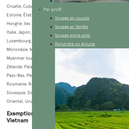
Croatie, Cuba, Danemark, Émirats arabes unis, Espagne,
Par profil
Estonie, États-Unis, Fidji, Finlande, France, Géorgie, Grèce,
Voyage en couple
Hongrie, Iles Marshall, Iles Salomon, Inde, Irlande, Islande,
Voyage en famille
Italie, Japon, Kazakhstan, Lettonie, Lituanie, Liechtenstein,
Voyage entre amis
Luxembourg, Macédoine du Nord, Malte, Mexique,
Rejoindre un groupe
Micronésie, Moldavie, Monaco, Mongolie, Monténégro,
Myanmar (ou la Birmanie), Nauru, Norvège, Nouvelle-
Zélande, Palaos, Panama, Papouasie-Nouvelle-Guinée,
Pays-Bas, Pérou, Philippines, Pologne, Portugal, Qatar,
Roumanie, Royaume-Uni, Russie, Samoa, San Marin, Serbie,
Slovaquie, Slovénie, Suède, Suisse, Tchéquie, Timor
Oriental, Uruguay, Vanuatu et Venezuela.
Exemptions & Politiques préférentielles au
Vietnam