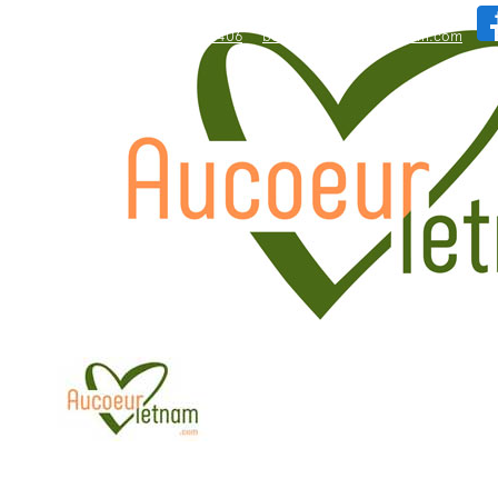
WhatsApp: +84.909.426.406
bonjour@aucoeurvietnam.com
WhatsApp: +84.909.426.406
bonjour@aucoeurvietnam.com