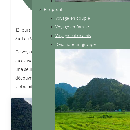
Par profil
Voyage en couple
Voyage en famille
12 jours 11 nuits
Voyage entre amis
Sud du Vietnam
Rejoindre un groupe
Ce voyage au Sud Vietnam de 12 jours est dédié
aux voyageurs qui aiment bien se concentrer dans
une seule région du Vietnam et qui aiment bien
découvrir les activités, l’histoire et la culture
vietnamienne.