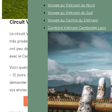
Voyage au Vietnam du Nord
Voyage au Vietnam du Sud
Voyage au Centre du Vietnam
Circuit Vietnam 10 jours – 12 jours
Combiné Vietnam Cambodge Laos
Le circuit Vietnam 10 jours – 12 jours est une option
très prisée par les voyageurs d’AucoeurVietnam qui
ont peu de temps ou souhaitent combiner le Vietnam
avec le Cambodge ou le Laos.
Voici quelques exemples d’un circuit Vietnam 10 jours
– 12 jours. N’hésitez pas à nous contacter pour
demander un devis entièrement personnalisé selon
vos envies et vos préférences.
Demandez un devis sur mesure