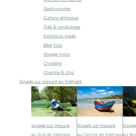
Gastronomie
Culture ethnique
Trek & randonnée
Extension plage
Bike-tour
Voyage moto
Croisière
Charme & chic
Voyage sur mesure au Vietnam
Voyage sur mesure
Voyage sur mesure
Voyag
au Sud du Vietnam
au Centre du Vietnam
au No