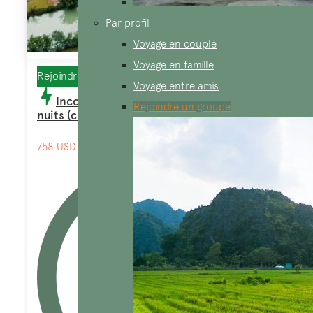
Par profil
Voyage en couple
Voyage en famille
Rejoindre un groupe, Incontournables
Voyage entre amis
Incontournables au Vietnam 11 jours 10
Rejoindre un groupe
nuits (circuit en petit groupe)
758 USD