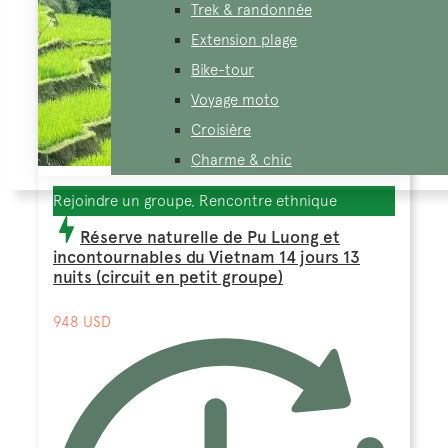
Trek & randonnée
Extension plage
Bike-tour
Voyage moto
Croisière
Charme & chic
Rejoindre un groupe, Rencontre ethnique
Réserve naturelle de Pu Luong et
incontournables du Vietnam 14 jours 13
nuits (circuit en petit groupe)
948 USD