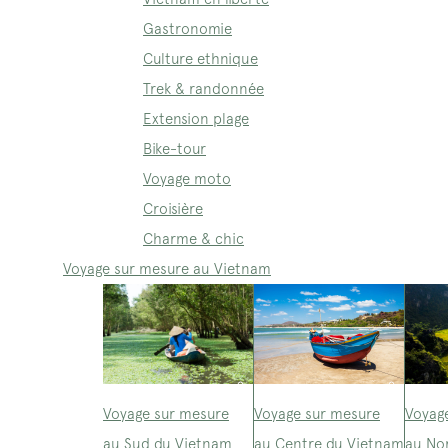
Gastronomie
Culture ethnique
Trek & randonnée
Extension plage
Bike-tour
Voyage moto
Croisière
Charme & chic
Voyage sur mesure au Vietnam
Voyage sur mesure
Voyage sur mesure
Voyag
au Sud du Vietnam
au Centre du Vietnam
au No