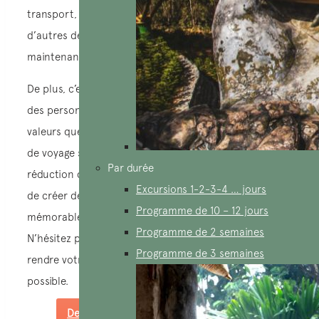
transport, à l’hébergement, au guide francophone et à
d’autres dépenses inhérentes au voyage, tout en
maintenant la qualité de l’expérience de voyage.
De plus, c’est une opportunité unique de rencontrer
des personnes partageant les mêmes intérêts et
valeurs que vous, tout en profitant d’une expérience
de voyage sociale enrichissante. Au-delà de la
Par durée
réduction des coûts, cela offre également la chance
Excursions 1-2-3-4 … jours
de créer des liens et de vivre des moments
Programme de 10 – 12 jours
mémorables en compagnie de compagnons de voyage.
Programme de 2 semaines
N’hésitez pas à tirer parti de cette opportunité pour
Programme de 3 semaines
rendre votre voyage au Vietnam aussi agréable que
possible.
Demandez - nous un rappel gratuit