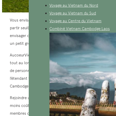
Voyage au Vietnam du Nord
Voyage au Vietnam du Sud
Vous envisagez un voyage au Vietnam, mais l’idée de
Voyage au Centre du Vietnam
partir seul(e) vous rend hésitant(e) ? Pourquoi ne pas
Combiné Vietnam Cambodge Laos
envisager de rejoindre un groupe, et plus précisément
un petit groupe ?
AucoeurVietnam propose plusieurs départs garantis
tout au long de l’année 2026. Vous avez la possibilité
de personnaliser votre itinéraire au Vietnam en
l’étendant vers le Nord montagne ou en direction du
Cambodge grâce à nos options.
Rejoindre un groupe de voyage peut souvent s’avérer
moins coûteux que de voyager en solitaire, car les
membres du groupe peuvent partager les coûts liés au