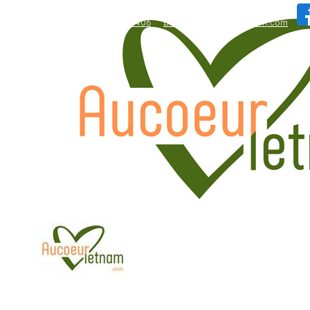
WhatsApp: +84.909.426.406
bonjour@aucoeurvietnam.com
WhatsApp: +84.909.426.406
bonjour@aucoeurvietnam.com