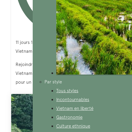
11 jours 10 nuits
Vietnam du Nord au Sud
Rejoindre un groupe pour ce voyage 11 jours au
Vietnam en passant par des visites essentielles
Par style
pour un tarif très concurentiel.
Tous styles
Incontournables
Vietnam en liberté
Gastronomie
Culture ethnique