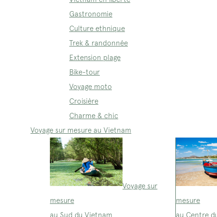
Gastronomie
Culture ethnique
Trek & randonnée
Extension plage
Bike-tour
Voyage moto
Croisière
Charme & chic
Voyage sur mesure au Vietnam
Voyage sur
mesure
mesure
au Sud du Vietnam
au Centre d