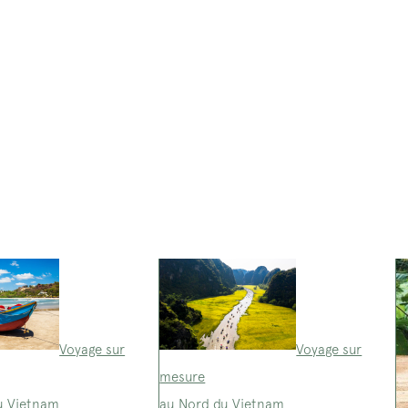
Voyage sur
Voyage sur
mesure
u Vietnam
au Nord du Vietnam