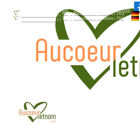
WhatsApp: +84.909.426.406
bonjour@aucoeurvietnam.com
WhatsApp: +84.909.426.406
bonjour@aucoeurvietnam.com
Blog |
Parcours responsable |
FAQ
Qui sommes - nous ? |
Blog |
Parcours responsable |
FAQ
Qui sommes - nous ? |