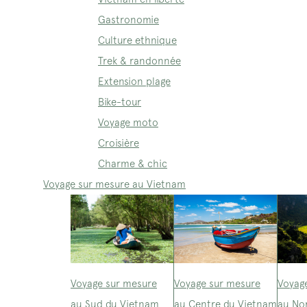
Gastronomie
Culture ethnique
Trek & randonnée
Extension plage
Bike-tour
Voyage moto
Croisière
Charme & chic
Voyage sur mesure au Vietnam
Voyage sur mesure
Voyage sur mesure
Voyag
au Sud du Vietnam
au Centre du Vietnam
au No