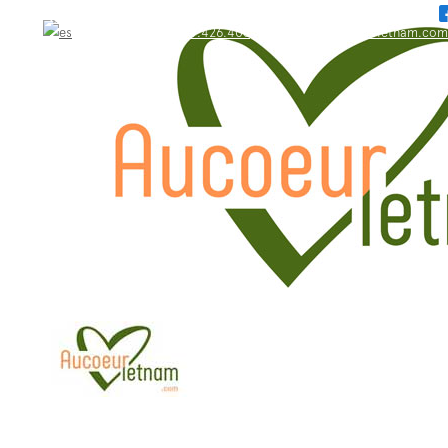
WhatsApp: +84.909.426.406
bonjour@aucoeurvietnam.com
WhatsApp: +84.909.426.406
bonjour@aucoeurvietnam.com