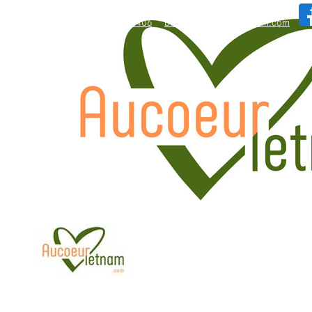
WhatsApp: +84.909.426.406
bonjour@aucoeurvietnam.com
WhatsApp: +84.909.426.406
bonjour@aucoeurvietnam.com