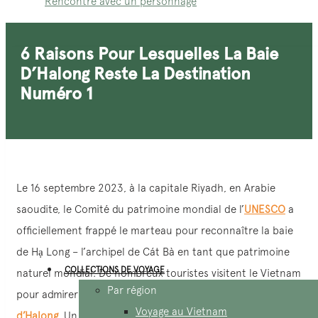
Rencontre avec un personnage
6 Raisons Pour Lesquelles La Baie
D’Halong Reste La Destination
Numéro 1
Le 16 septembre 2023, à la capitale Riyadh, en Arabie
saoudite, le Comité du patrimoine mondial de l’
UNESCO
a
officiellement frappé le marteau pour reconnaître la baie
de Hạ Long – l’archipel de Cát Bà en tant que patrimoine
COLLECTIONS DE VOYAGE
naturel mondial. De nombreux touristes visitent le Vietnam
Par région
pour admirer de leurs propres yeux la célèbre
baie
Voyage au Vietnam
d’Halong
. Un voyage au Vietnam serait incomplet sans une