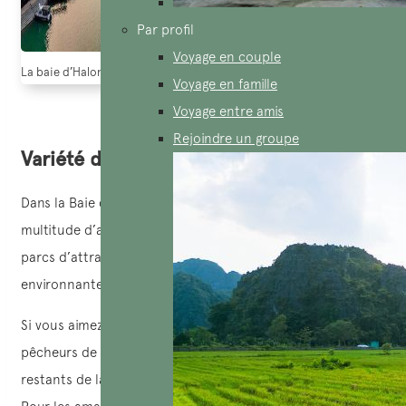
Par profil
Voyage en couple
La baie d’Halong
Voyage en famille
Voyage entre amis
Rejoindre un groupe
Variété d’activités d’exploration
Dans la Baie d’Halong, vous pouvez choisir parmi une
multitude d’activités de loisirs telles que la baignade, les
parcs d’attractions ou l’exploration de la nature
environnante.
Si vous aimez découvrir la culture locale, le village de
pêcheurs de Vạn Bội, l’un des cinq villages flottants
restants de la baie d’Halong, est une destination idéale.