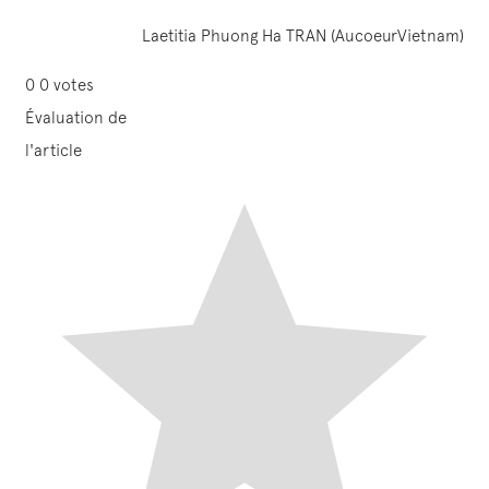
Laetitia Phuong Ha TRAN (AucoeurVietnam)
0
0
votes
Évaluation de
l'article