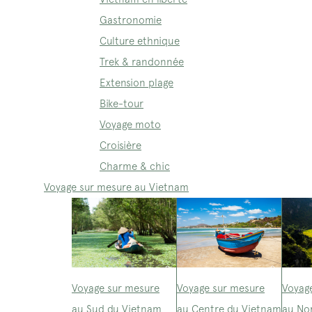
Gastronomie
Culture ethnique
Trek & randonnée
Extension plage
Bike-tour
Voyage moto
Croisière
Charme & chic
Voyage sur mesure au Vietnam
Voyage sur mesure
Voyage sur mesure
Voyag
au Sud du Vietnam
au Centre du Vietnam
au No