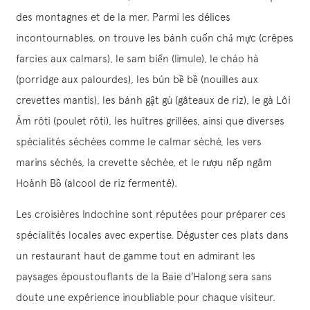
des montagnes et de la mer. Parmi les délices
incontournables, on trouve les bánh cuốn chả mực (crêpes
farcies aux calmars), le sam biển (limule), le cháo hà
(porridge aux palourdes), les bún bề bề (nouilles aux
crevettes mantis), les bánh gật gù (gâteaux de riz), le gà Lôi
Âm rôti (poulet rôti), les huîtres grillées, ainsi que diverses
spécialités séchées comme le calmar séché, les vers
marins séchés, la crevette séchée, et le rượu nếp ngâm
Hoành Bồ (alcool de riz fermenté).
Les croisières Indochine sont réputées pour préparer ces
spécialités locales avec expertise. Déguster ces plats dans
un restaurant haut de gamme tout en admirant les
paysages époustouflants de la Baie d’Halong sera sans
doute une expérience inoubliable pour chaque visiteur.