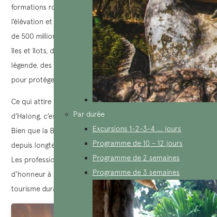
formations rocheuses spectaculaires sont le résultat de
l’élévation et du retrait des eaux marines sur une période
de 500 millions d’années. La Baie d’Halong comprend 1 600
îles et îlots, dont la plupart sont inhabités. Selon la
légende, des dragons auraient créé ces innombrables îles
pour protéger le Vietnam des envahisseurs.
Ce qui attire particulièrement les visiteurs à la baie
Par durée
d’Halong, c’est l’atmosphère pure et paisible qui y règne.
Excursions 1-2-3-4 … jours
Bien que la Baie d’Halong soit exploitée touristiquement
Programme de 10 – 12 jours
depuis longtemps, elle a su conserver sa beauté originelle.
Programme de 2 semaines
Les professionnels du tourisme mettent un point
Programme de 3 semaines
d’honneur à protéger l’environnement et à développer un
tourisme durable pour ce paradis insulaire.