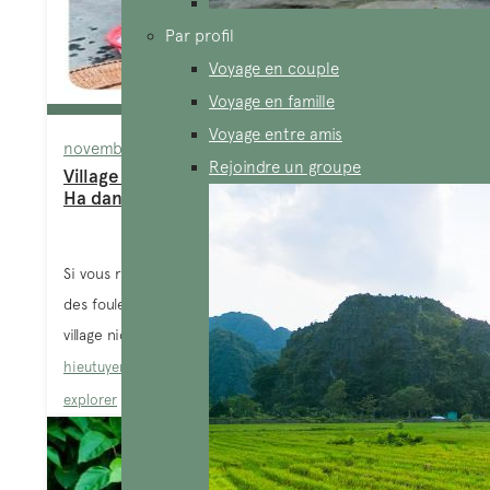
Par profil
Voyage en couple
Voyage en famille
Voyage entre amis
novembre 10, 2025
Rejoindre un groupe
Village Lien – un site incontournable à Bac
Ha dans le nord vietnam
Si vous rêvez d’un Vietnam encore préservé, loin
des foules et des circuits classiques, village Liền, petit
village niché dans...
hieutuyen
Blog
,
Bac Ha
,
Montagnes du Nord
,
Sites à
explorer