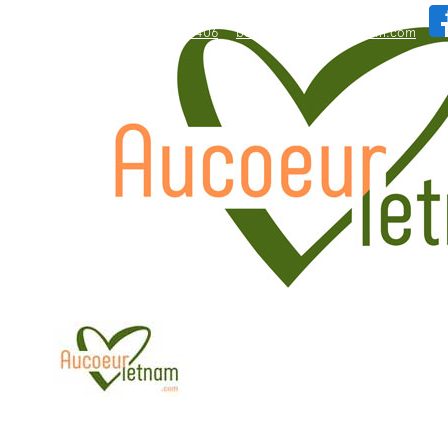
WhatsApp: +84.909.426.406
bonjour@aucoeurvietnam.com
WhatsApp: +84.909.426.406
bonjour@aucoeurvietnam.com