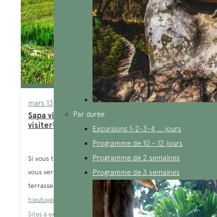
mars 13, 2026
Par durée
Sapa villages vietnam: Quels villages
visiter? Guide complet
Excursions 1-2-3-4 … jours
Programme de 10 – 12 jours
Programme de 2 semaines
Si vous tapez “Sapa villages Vietnam” sur Google,
vous verrez des centaines de photos de rizières en
Programme de 3 semaines
terrasses et de...
hieutuyen
Blog
,
Le Vietnam
,
Montagnes du Nord
,
Sapa
,
Sites à explorer