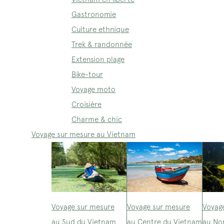
Gastronomie
Culture ethnique
Trek & randonnée
Extension plage
Bike-tour
Voyage moto
Croisière
Charme & chic
Voyage sur mesure au Vietnam
Voyage sur mesure
Voyage sur mesure
Voyag
au Sud du Vietnam
au Centre du Vietnam
au No