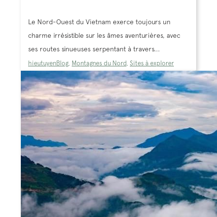
Le Nord-Ouest du Vietnam exerce toujours un
charme irrésistible sur les âmes aventurières, avec
ses routes sinueuses serpentant à travers...
hieutuyen
Blog
,
Montagnes du Nord
,
Sites à explorer