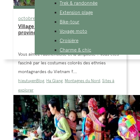
Trek & randonnée
Extension plage
octobre 9, 2025
Bike-tour
Village Lo Lo Chai : le joyau caché de la
Voyage moto
province Dong Van, Ha Giang
Croisière
Charme & chic
Vous aimez l’authenticité et la simplicité ? Vous êtes
fasciné par les costumes colorés des ethnies
montagnardes du Vietnam ?...
hieutuyen
Blog
,
Ha Giang
,
Montagnes du Nord
,
Sites à
explorer