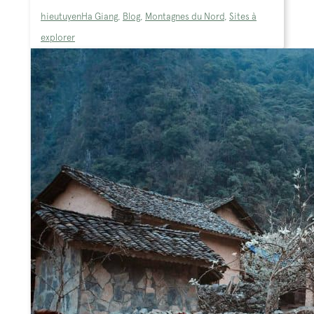
hieutuyen
Ha Giang
,
Blog
,
Montagnes du Nord
,
Sites à
explorer