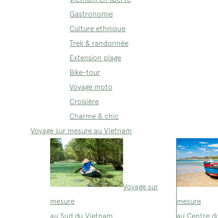
Gastronomie
Culture ethnique
Trek & randonnée
Extension plage
Bike-tour
Voyage moto
Croisière
Charme & chic
Voyage sur mesure au Vietnam
Voyage sur
mesure
mesure
au Sud du Vietnam
au Centre d