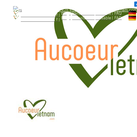
WhatsApp: +84.909.426.406
bonjour@aucoeurvietnam.com
WhatsApp: +84.909.426.406
bonjour@aucoeurvietnam.com
Blog |
Parcours responsable |
FAQ
Qui sommes - nous ? |
Blog |
Parcours responsable |
FAQ
Qui sommes - nous ? |