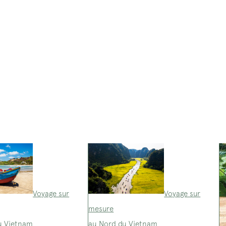
Voyage sur
Voyage sur
mesure
u Vietnam
au Nord du Vietnam