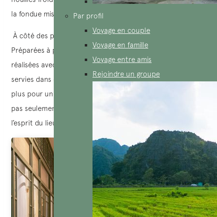
la fondue miso ou la tarte aux artichauts.
Par profil
Voyage en couple
À côté des plats, les boissons ne sont pas en reste.
Voyage en famille
Préparées à partir d’ingrédients frais et naturels, elles sont
Voyage entre amis
réalisées avec soin par les employés malentendants, puis
Rejoindre un groupe
servies dans des verres en verre recyclé – une attention de
plus pour un mode de vie durable. Ces boissons ne sont
pas seulement saines, elles sont aussi une prolongation de
l’esprit du lieu :
vivre plus vert, plus doux, plus vrai
.