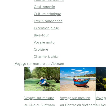
Gastronomie
Culture ethnique
Trek & randonnée
Extension plage
Bike-tour
Voyage moto
Croisière
Charme & chic
Voyage sur mesure au Vietnam
Voyage sur mesure
Voyage sur mesure
Voyag
au Sud du Vietnam
au Centre du Vietnam
au No