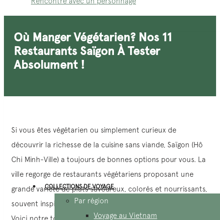
Rencontre avec un personnage
Où Manger Végétarien? Nos 11
Restaurants Saïgon À Tester
Absolument !
Si vous êtes végétarien ou simplement curieux de
découvrir la richesse de la cuisine sans viande, Saïgon (Hô
Chi Minh-Ville) a toujours de bonnes options pour vous. La
ville regorge de restaurants végétariens proposant une
COLLECTIONS DE VOYAGE
grande variété de plats savoureux, colorés et nourrissants,
Par région
souvent inspirés de la tradition bouddhiste vietnamienne.
Voyage au Vietnam
Voici notre top 11 des adresses coup de cœur parmi les