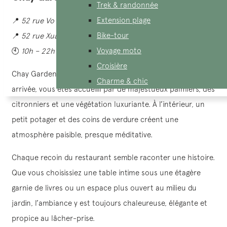
Trek & randonnée
Extension plage
📍
52 rue Vo Van Tan, 3ᵉ arrondissement
Bike-tour
📍
52 rue Xuan Thuy, ville de Thu Duc
Voyage moto
🕙
10h – 22h
Croisière
Chay Garden est niché au cœur de la ville. Dès votre
Charme & chic
arrivée, vous êtes accueilli par de majestueux palmiers, des
citronniers et une végétation luxuriante. À l’intérieur, un
petit potager et des coins de verdure créent une
atmosphère paisible, presque méditative.
Chaque recoin du restaurant semble raconter une histoire.
Que vous choisissiez une table intime sous une étagère
garnie de livres ou un espace plus ouvert au milieu du
jardin, l’ambiance y est toujours chaleureuse, élégante et
propice au lâcher-prise.