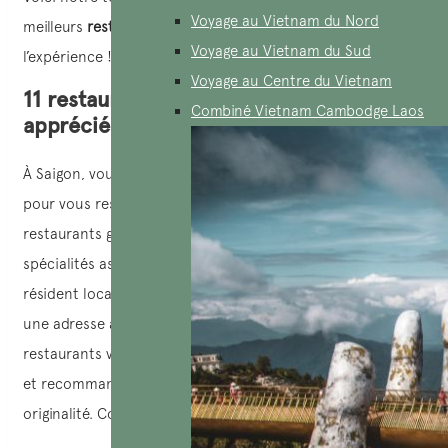
Voyage au Vietnam du Nord
meilleurs
restaurants Saïgon
pour que vous puissiez vivre
Voyage au Vietnam du Sud
l’expérience !
Voyage au Centre du Vietnam
11 restaurants végétariens les plus
Combiné Vietnam Cambodge Laos
appréciés à Saïgon
À Saigon, vous trouverez facilement des dizaines d’options
pour vous restaurer, allant de l’aliment de rue aux
restaurants gastronomiques, proposant aussi bien des
spécialités asiatiques qu’occidentales. Que vous soyez
résident local ou étranger, vous êtes certain d’y découvrir
une adresse à votre goût. Voici quelques-uns des
restaurants végétariens les plus appréciés à Saïgon, testés
et recommandés pour leur qualité, leur atmosphère et leur
originalité. Consultez ensemble: