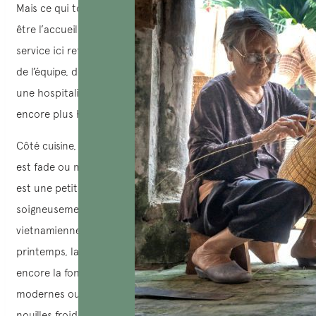
Mais ce qui touche le plus chez Du Du Xanh, c’est peut-
être l’accueil. Toujours accompagné d’un sourire doux, le
service ici reflète une véritable bienveillance. Les membres
de l’équipe, dont plusieurs sont malentendants, offrent
une hospitalité discrète mais sincère qui rend l’expérience
encore plus humaine.
Côté cuisine, oubliez l’idée que la nourriture végétarienne
est fade ou monotone. Chez ce restaurant, chaque plat
est une petite œuvre d’art, colorée, pleine de saveurs et
soigneusement présentée. La carte mêle recettes
vietnamiennes traditionnelles – comme les rouleaux de
printemps, la salade de papaye, les vermicelles sautés ou
encore la fondue au tofu fermenté – à des créations plus
modernes ou d’inspiration occidentale, telles que les
nouilles froides sauce sichuanaise, la salade de mozzarella,