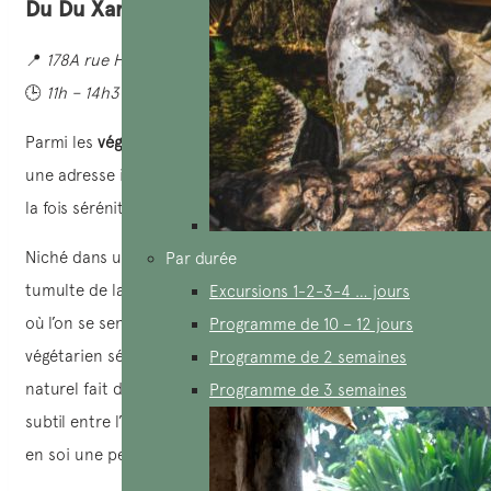
Du Du Xanh
📍
178A rue Hai Ba Trung, 1er arrondissement
🕒
11h – 14h30 & 17h – 22h
Parmi les
végétarien restaurants Saïgon
,
Du Du Xanh
est
une adresse incontournable pour ceux qui recherchent à
la fois sérénité et saveurs authentiques.
Niché dans une ruelle paisible de Saïgon, à l’abri du
Par durée
tumulte de la ville,
Du Du Xanh
est un petit havre de paix
Excursions 1-2-3-4 … jours
où l’on se sent instantanément apaisé. Ce restaurant
Programme de 10 – 12 jours
végétarien séduit par sa simplicité chaleureuse, son décor
Programme de 2 semaines
naturel fait de bois, de bambou et d’osier, créant un lien
Programme de 3 semaines
subtil entre l’homme et la nature – une invitation à semer
en soi une petite graine de verdure.