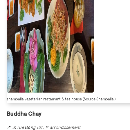
shamballa vegetarian restaurant & tea house (Source Shamballa )
Buddha Chay
📍
31 rue Đặng Tất, 1ᵉʳ arrondissement