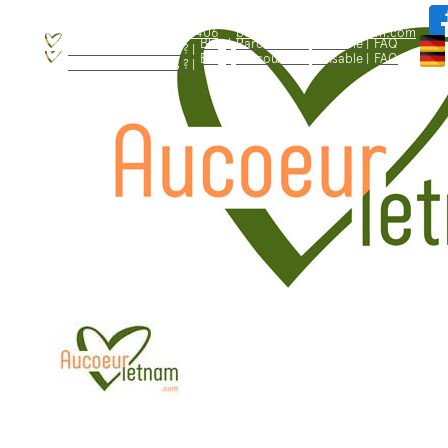
WhatsApp: +84.909.426.406
bonjour@aucoeurvietnam.com
WhatsApp: +84.909.426.406
bonjour@aucoeurvietnam.com
Blog |
Parcours responsable |
FAQ
Qui sommes - nous ? |
Blog |
Parcours responsable |
FAQ
Qui sommes - nous ? |