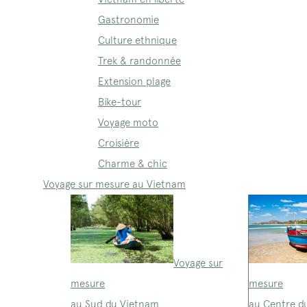
Gastronomie
Culture ethnique
Trek & randonnée
Extension plage
Bike-tour
Voyage moto
Croisière
Charme & chic
Voyage sur mesure au Vietnam
Voyage sur
mesure
mesure
au Sud du Vietnam
au Centre d