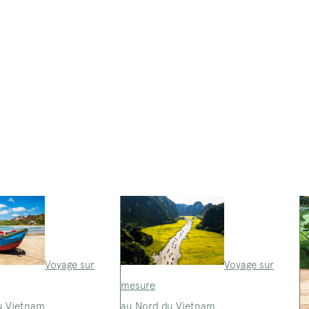
Voyage sur
Voyage sur
mesure
u Vietnam
au Nord du Vietnam