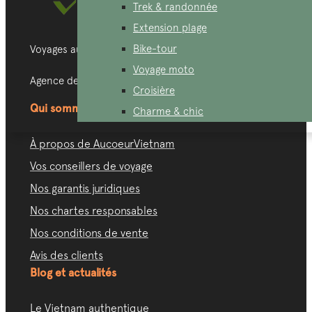
Trek & randonnée
Extension plage
Bike-tour
Voyages authentiques et immersifs
Voyage moto
Agence de voyage locale, sur-mesure
Croisière
Qui sommes - nous?
Charme & chic
À propos de AucoeurVietnam
Vos conseillers de voyage
Nos garantis juridiques
Nos chartes responsables
Nos conditions de vente
Avis des clients
Blog et actualités
Le Vietnam authentique