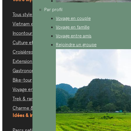
Par profil
Tous styles
Voyage en couple
Vietnam en liberté
Voyage en famille
Incontournables
Voyage entre amis
Culture ethnique
Rejoindre un groupe
Croisières
Extension plage
Gastronomie
Bike-tour
Voyage en moto
Trek & randonnée
Charme & chic
Idées & inspirations
Parcs nationaux