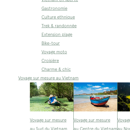
Gastronomie
Culture ethnique
Trek & randonnée
Extension plage
Bike-tour
Voyage moto
Croisière
Charme & chic
Voyage sur mesure au Vietnam
Voyage sur mesure
Voyage sur mesure
Voyag
au Sud du Vietnam
au Centre du Vietnam
au No