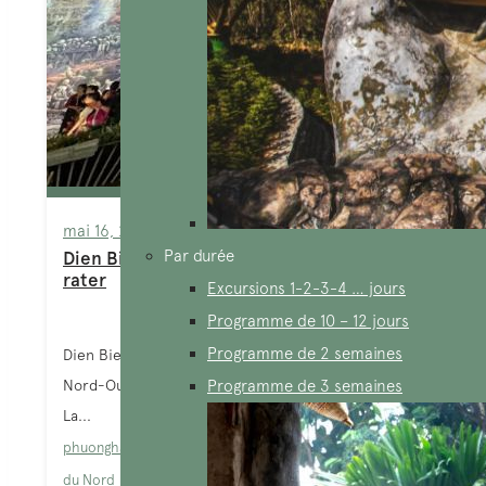
mai 16, 2024
Par durée
Dien Bien Phu : Top 15 activités à ne pas
rater
Excursions 1-2-3-4 … jours
Programme de 10 – 12 jours
Programme de 2 semaines
Dien Bien est une province située dans la région du
Nord-Ouest du Vietnam, bordant le Laos et la Chine.
Programme de 3 semaines
La...
phuongha
Blog
,
Dien Bien Phu
,
Sites à explorer
,
Vietnam
du Nord