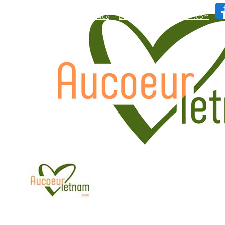
WhatsApp: +84.909.426.406
bonjour@aucoeurvietnam.com
WhatsApp: +84.909.426.406
bonjour@aucoeurvietnam.com