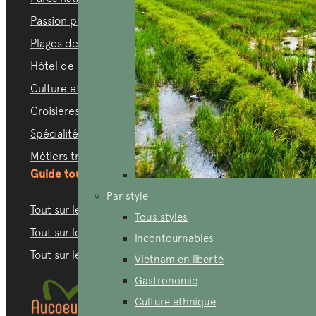
Passion plongée
Plages de rêve
Hôtel de charme
Culture ethnique
Croisières de luxe
Spécialités locales
Métiers traditionnels
Guide touristique
Par style
Tout sur le Vietnam
Tous styles
Tout sur le Cambodge
Incontournables
Tout sur le Laos
Vietnam en liberté
Gastronomie
Culture ethnique