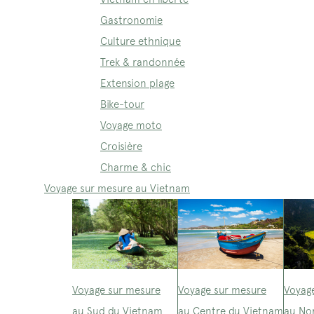
Gastronomie
Culture ethnique
Trek & randonnée
Extension plage
Bike-tour
Voyage moto
Croisière
Charme & chic
Voyage sur mesure au Vietnam
Voyage sur mesure
Voyage sur mesure
Voyag
au Sud du Vietnam
au Centre du Vietnam
au No