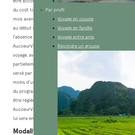
être accompagnée d’un acompte représentant 30%
du coût total du voyage. Le solde doit être réglé un
Par profil
mois avant la date d’arrivée prévue, ou au plus tard
Voyage en couple
au début du voyage, sans rappel de notre part. En
Voyage en famille
l’absence de paiement dans les délais mentionnés,
Voyage entre amis
AucoeurVietnam se réserve le droit d’annuler le
Rejoindre un groupe
voyage, avec la possibilité de rembourser
partiellement ou de retenir l’intégralité de l’acompte
versé par le client. En cas d’inscription effectuée
moins d’un mois avant la date d’arrivée ou le début
du programme, l’intégralité du prix du voyage doit
être réglée. Une fois le service confirmé,
AucoeurVietnam émettra une facture au client, qui
lui sera envoyée par courrier électronique.
Modalité de paiement: