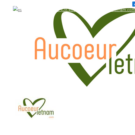
WhatsApp: +84.909.426.406
bonjour@aucoeurvietnam.com
WhatsApp: +84.909.426.406
bonjour@aucoeurvietnam.com