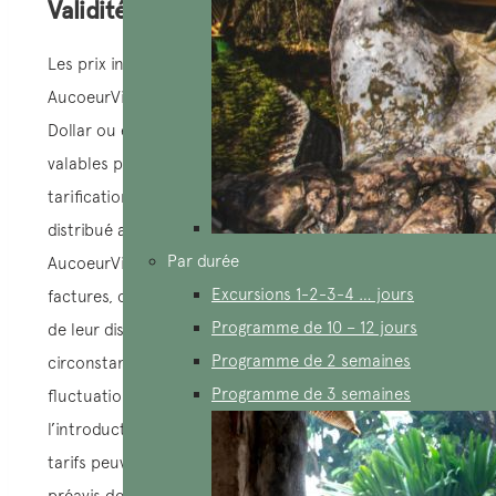
Validité des offres:
Les prix indiqués dans le devis émis par
AucoeurVietnam au client sont exprimés en Euro, en
Dollar ou en Dong vietnamien. Ces tarifs restent
valables pour la période spécifiée dans la
tarification, la facture, ou tout autre document
distribué au client par AucoeurVietnam.
Par durée
AucoeurVietnam assure la validité des tarifs,
Excursions 1-2-3-4 … jours
factures, ou documents fournis au client au moment
Programme de 10 – 12 jours
de leur distribution. Cependant, dans certaines
Programme de 2 semaines
circonstances de force majeure telles que des
Programme de 3 semaines
fluctuations importantes des taux de change,
l’introduction de nouvelles taxes d’État, etc., les
tarifs peuvent être ajustés, que ce soit avec ou sans
préavis de la part d’AucoeurVietnam. Si, en raison de