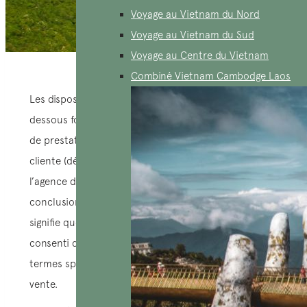
Voyage au Vietnam du Nord
Voyage au Vietnam du Sud
Voyage au Centre du Vietnam
Combiné Vietnam Cambodge Laos
Les dispositions générales de vente énoncées ci-
dessous font intégralement partie de chaque accord
de prestation de services entre le client ou l’agence
cliente (désigné ci-dessous comme le « Client ») et
l’agence de voyage AucoeurVietnam. Ainsi, la
conclusion d’un contrat avec AucoeurVietnam
signifie que le client a pris connaissance, compris et
consenti de manière volontaire aux conditions et
termes spécifiés dans les conditions générales de
vente.