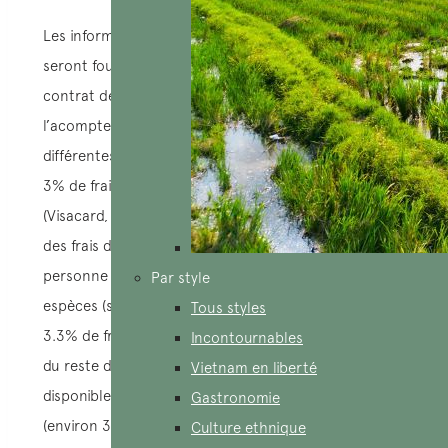
Les informations bancaires de AucoeurVietnam
seront fournies au client lors de la conclusion du
contrat de prestation de services. Le règlement de
l’acompte de 30% du voyage peut s’effectuer de
différentes manières : par virement bancaire (avec
3% de frais à la charge du client), par carte bancaire
(Visacard, Mastercard, American Express, JCB, avec
des frais de 3.3% à la charge du client), ou en
personne au bureau de AucoeurVietnam, soit en
Par style
espèces (sans frais), soit par carte bancaire (avec
Tous styles
3.3% de frais à la charge du client). Pour le paiement
Incontournables
du reste du voyage, les mêmes options sont
Vietnam en liberté
disponibles. Pour éviter les frais supplémentaires
Gastronomie
(environ 3.3%), il est possible de régler en espèces à
Culture ethnique