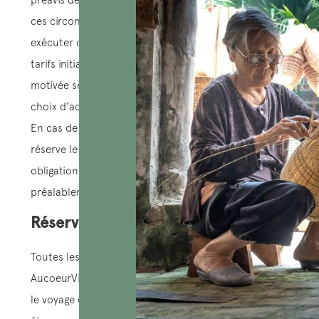
ces circonstances, AucoeurVietnam ne peut pas
exécuter correctement le programme de voyage aux
tarifs initiaux, une demande de réajustement
motivée sera présentée au client. Ce dernier a le
choix d’accepter ou de refuser cette modification.
En cas de refus par le client, AucoeurVietnam se
réserve le droit d’annuler le programme, avec pour
obligation de rembourser au client l’acompte
préalablement versé.
Réservations et confirmation:
Toutes les réservations doivent être soumises à
AucoeurVietnam par courrier électronique. Une fois
le voyage confirmé, l’inscription doit impérativement