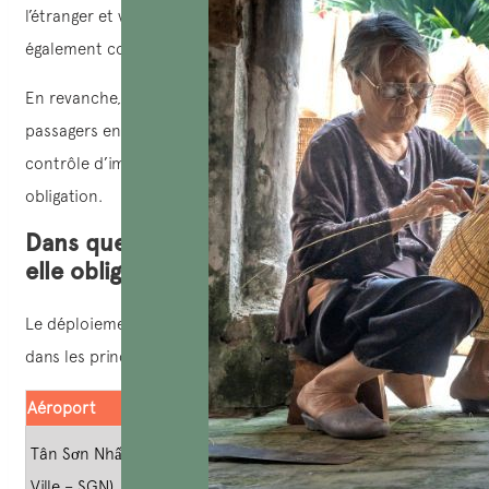
l’étranger et voyageant avec un passeport étranger sont
également concernés.
En revanche, les citoyens vietnamiens ainsi que les
passagers en transit international ne passant pas par le
contrôle d’immigration ne sont pas soumis à cette
obligation.
Dans quels aéroports la déclaration est-
elle obligatoire ?
Le déploiement du dispositif s’effectue progressivement
dans les principaux aéroports internationaux du pays.
Aéroport
Date d’application
Tân Sơn Nhất (Hô Chi Minh-
Depuis le 15 avril 2026
Ville – SGN)