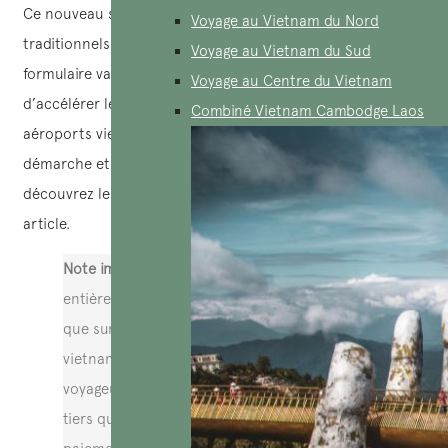
Ce nouveau système remplace les formulaires papier
Voyage au Vietnam du Nord
traditionnels par une déclaration électronique. Une fois le
Voyage au Vietnam du Sud
formulaire validé, un code QR est généré afin de faciliter et
Voyage au Centre du Vietnam
d’accélérer les procédures de contrôle à l’arrivée dans les
Combiné Vietnam Cambodge Laos
aéroports vietnamiens. Pour tout savoir sur cette
démarche et éviter les erreurs avant votre voyage,
découvrez les informations essentielles dans la suite de cet
article.
Note importante:
La démarche est
entièrement gratuite et ne peut être effectuée
que sur le portail officiel du gouvernement
vietnamien : prearrival.immigration.gov.vn. Les
voyageurs sont invités à se méfier des sites
tiers qui proposent ce service contre