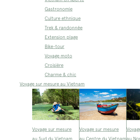
Gastronomie
Culture ethnique
Trek & randonnée
Extension plage
Bike-tour
Voyage moto
Croisière
Charme & chic
Voyage sur mesure au Vietnam
Voyage sur mesure
Voyage sur mesure
Voyag
au Sud du Vietnam
au Centre du Vietnam
au No