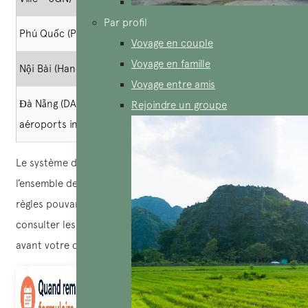
Par profil
Phú Quốc (PQC)
Depuis le 1er juin 2026
Voyage en couple
Voyage en famille
Nội Bài (Hanoï – HAN)
Depuis le 15 juin 2026
Voyage entre amis
Đà Nẵng (DAD) et autres
Rejoindre un groupe
Depuis le 15 juin 2026
aéroports internationaux
Le système devrait être progressivement étendu à
l’ensemble des points d’entrée aériens du Vietnam. Les
règles pouvant évoluer rapidement, il est recommandé de
consulter les dernières informations sur le portail officiel
avant votre départ.