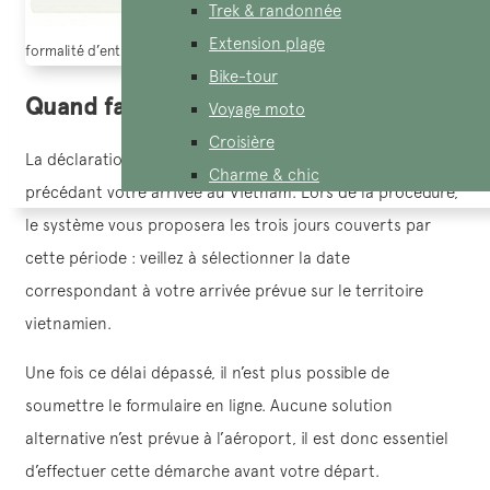
Trek & randonnée
Extension plage
formalité d’entree vietnam 2026
Bike-tour
Quand faut-il remplir la déclaration ?
Voyage moto
Croisière
La déclaration doit être complétée dans les 72 heures
Charme & chic
précédant votre arrivée au Vietnam. Lors de la procédure,
le système vous proposera les trois jours couverts par
cette période : veillez à sélectionner la date
correspondant à votre arrivée prévue sur le territoire
vietnamien.
Une fois ce délai dépassé, il n’est plus possible de
soumettre le formulaire en ligne. Aucune solution
alternative n’est prévue à l’aéroport, il est donc essentiel
d’effectuer cette démarche avant votre départ.