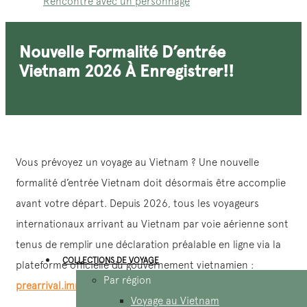
Rencontre avec un personnage
Nouvelle Formalité D’entrée
Vietnam 2026 À Enregistrer!!
Vous prévoyez un voyage au Vietnam ? Une nouvelle
formalité d’entrée Vietnam doit désormais être accomplie
avant votre départ. Depuis 2026, tous les voyageurs
internationaux arrivant au Vietnam par voie aérienne sont
tenus de remplir une déclaration préalable en ligne via la
COLLECTIONS DE VOYAGE
plateforme officielle du gouvernement vietnamien :
Par région
prearrival.immigration.gov.vn
.
Voyage au Vietnam