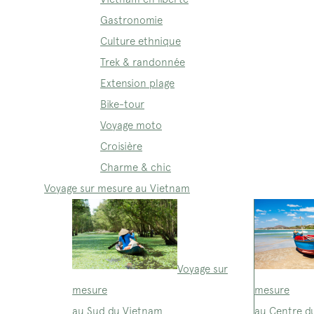
Gastronomie
Culture ethnique
Trek & randonnée
Extension plage
Bike-tour
Voyage moto
Croisière
Charme & chic
Voyage sur mesure au Vietnam
Voyage sur
mesure
mesure
au Sud du Vietnam
au Centre d