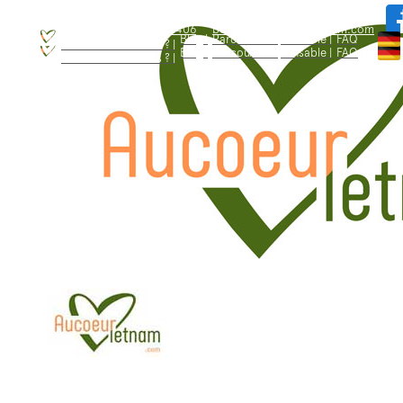
WhatsApp: +84.909.426.406
bonjour@aucoeurvietnam.com
WhatsApp: +84.909.426.406
bonjour@aucoeurvietnam.com
Blog |
Parcours responsable |
FAQ
Qui sommes - nous ? |
Blog |
Parcours responsable |
FAQ
Qui sommes - nous ? |