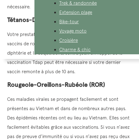
Trek & randonnée
nécessaire.
Extension plage
Tétanos-Diphtérie-Coqueluche (Tdap)
Bike-tour
Voyage moto
Votre prestataire de soins de santé vérifiera que vos
Croisière
vaccins de routine, y compris ceux contre le tétanos, la
Charme & chic
diphtérie et la coqueluche, sont à jour. Un rappel de la
vaccination Tdap peut être nécessaire si votre dernier
vaccin remonte à plus de 10 ans.
Rougeole-Oreillons-Rubéole (ROR)
Ces maladies virales se propagent facilement et sont
présentes au Vietnam et dans de nombreux autres pays.
Des épidémies récentes ont eu lieu au Vietnam. Elles sont
facilement évitables grâce aux vaccinations. Si vous n’avez
pas de preuve d’immunité ou si vous n’avez pas reçu deux