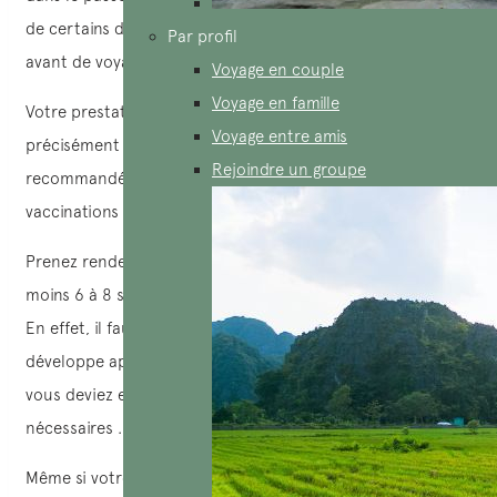
de certains des
vaccins pour le Vietnam
ou de rappels
Par profil
avant de voyager.
Voyage en couple
Voyage en famille
Votre prestataire de soins de santé vous indiquera
Voyage entre amis
précisément quels
vaccins pour le Vietnam
sont
Rejoindre un groupe
recommandés en fonction de votre
itinéraire
, de vos
vaccinations antérieures et d’autres facteurs de santé.
Prenez rendez-vous avec un professionnel de santé au
moins 6 à 8 semaines avant votre départ pour le Vietnam.
En effet, il faut du temps pour que votre immunité se
développe après la réception d’un vaccin et il se peut que
vous deviez espacer les
vaccins pour le Vietnam
nécessaires .
Même si votre
voyage au Vietnam
est prévu plus tôt, il est