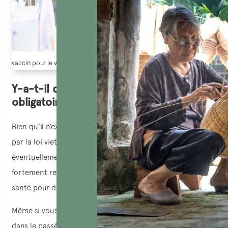
vaccin pour le vietnam
Y-a-t-il des vaccins
pour le Vietnam
obligatoires
?
Bien qu’il n’existe pas de vaccinations spécifiques exigées
par la loi vietnamienne pour les voyages au Vietnam, sauf
éventuellement la fièvre jaune dans certains cas, il est
fortement recommandé de consulter un professionnel de
santé pour déterminer les
vaccins pour le Vietnam
.
Même si vous avez déjà reçu bon nombre de ces vaccins
dans le passé, il est très probable que vous aurez besoin