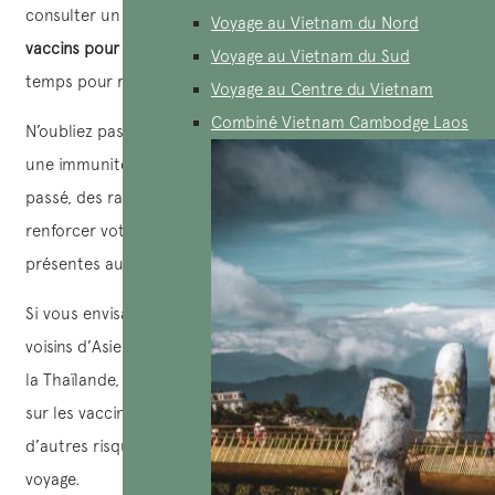
consulter un professionnel de la santé spécialisé dans les
Voyage au Vietnam du Nord
vaccins pour le Vietnam
afin d’avoir suffisamment de
Voyage au Vietnam du Sud
temps pour recevoir les vaccins nécessaires.
Voyage au Centre du Vietnam
Combiné Vietnam Cambodge Laos
N’oubliez pas que de nombreux vaccins ne confèrent pas
une immunité à vie. Même si vous avez été vacciné par le
passé, des rappels sont souvent nécessaires pour
renforcer votre immunité contre plusieurs maladies graves
présentes au Vietnam.
Si vous envisagez de voyager au Vietnam ou dans les pays
voisins d’Asie du Sud-Est comme
le Cambodge
, le Laos et
la Thaïlande, ce guide concis vous aidera à vous informer
sur les vaccins nécessaires et sur les moyens de réduire
d’autres risques potentiels pour votre santé durant votre
voyage.