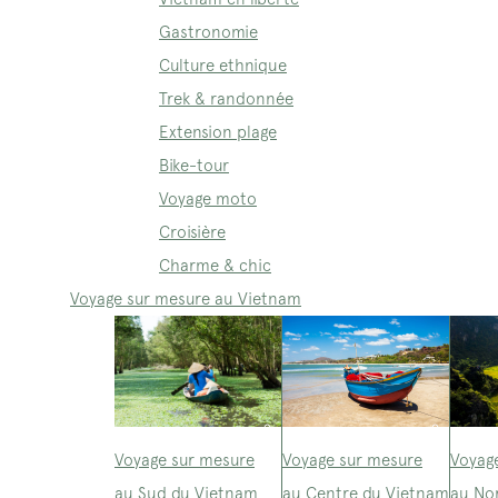
Gastronomie
Culture ethnique
Trek & randonnée
Extension plage
Bike-tour
Voyage moto
Croisière
Charme & chic
Voyage sur mesure au Vietnam
Voyage sur mesure
Voyage sur mesure
Voyag
au Sud du Vietnam
au Centre du Vietnam
au No