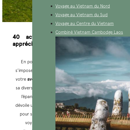
Voyage au Vietnam du Nord
Voyage au Vietnam du Sud
Voyage au Centre du Vietnam
Combiné Vietnam Cambodge Laos
40 activités au Vietnam les plus
appréciés
En posant le pied au Vietnam, une certitude
s’impose : l’ennui ne trouvera jamais sa place dans
votre
aventure.
La perle de l’Asie du Sud-Est, avec
sa diversité géographique, sa richesse culturelle et
l’épanouissement de son secteur touristique,
dévoile un éventail infini d’options, toutes conçues
pour satisfaire les goûts les plus exigeants des
voyageurs. Que vous soyez un passionné