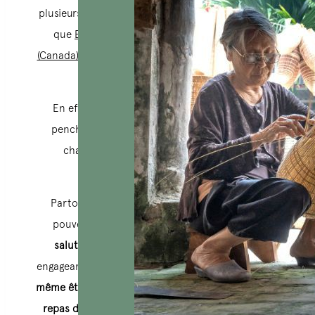
plusieurs sources mondialement reconnues telles
que
Espresso Communication
et
The Travel
(Canada)
parmi les 10 pays dont
les habitants sont
les plus accueillants au monde ?
En effet, avec leur caractère ouvert, amical,
penchant pour les échanges et des relations
chaleureuses,
les Vietnamiens sont très
accueillants envers les touristes.
Partout dans le pays en forme de
« S »
, vous
pouvez facilement trouver
des sourires
,
des
salutations chaleureuses
, et simplement en
engageant une courte conversation,
vous pourriez
même être invité chez quelqu’un pour partager un
repas du soir.
Nous vous présentons ci-dessous