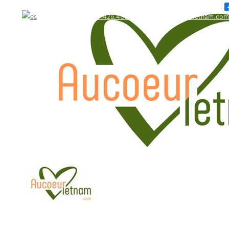
WhatsApp: +84.909.426.406
bonjour@aucoeurvietnam.com
WhatsApp: +84.909.426.406
bonjour@aucoeurvietnam.com