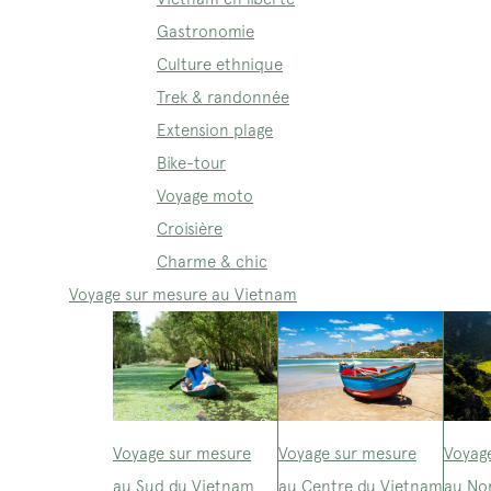
Gastronomie
Culture ethnique
Trek & randonnée
Extension plage
Bike-tour
Voyage moto
Croisière
Charme & chic
Voyage sur mesure au Vietnam
Voyage sur mesure
Voyage sur mesure
Voyag
au Sud du Vietnam
au Centre du Vietnam
au No