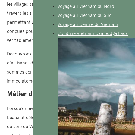
les villages savent comment préserver ces métiers d’art à
Voyage au Vietnam du Nord
travers les siècles et de nombreuses générations, vous
Voyage au Vietnam du Sud
permettant ainsi de participer à des activités spécialement
Voyage au Centre du Vietnam
conçues pour les touristes ! Cette expérience est
Combiné Vietnam Cambodge Laos
véritablement passionnante.
Découvrons ensemble quelques métiers traditionel
d’artisanat du Vietnam les plus exceptionnels ; nous
sommes certains que vous aurez envie de les visiter
immédiatement.
Métier de soie de Van Phuc (Hanoi)
Lorsqu’on évoque les métiers d’artisanat de soie les plus
beaux et célèbres au Vietnam, on ne peut ignorer le village
de soie de Vạn Phúc à Hà Đông, connu pour ses broderies