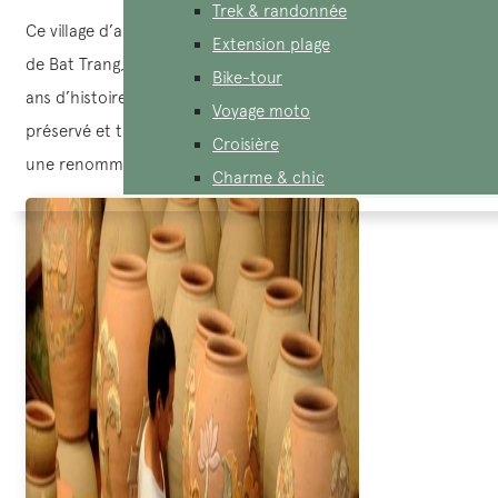
Trek & randonnée
Ce village d’artisanat renommé est situé dans la commune
Extension plage
de Bat Trang, district de Gia Lam, Hanoi. Avec plus de 700
Bike-tour
ans d’histoire riche, plusieurs générations successives ont
Voyage moto
préservé et transmis le savoir-faire, faisant de ce village
Croisière
une renommée nationale et internationale.
Charme & chic