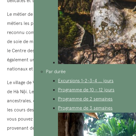
délicates et ses motifs floraux raffinés.
Le métier de soie de Vạn Phúc à Hà Đông est l’un des
métiers les plus renommés d’artisanat du Vietnam. Il est
reconnu comme détenant le record du « Village de tissage
de soie de mûrier le plus ancien toujours en activité » par
le Centre des Records du Vietnam. De plus, Hà Đông est
également une destination attrayante pour les touristes
nationaux et internationaux.
Par durée
Excursions 1-2-3-4 … jours
Le village de Vạn Phúc est situé à environ 10 km du centre
Programme de 10 – 12 jours
de Hà Nội. Le village conserve encore ses traditions
Programme de 2 semaines
ancestrales, comme les vieux arbres banyan, les puits, et
Programme de 3 semaines
les cours des temples. Dès que vous y mettez les pieds,
vous pouvez entendre le bruit des métiers à tisser
provenant des ateliers.