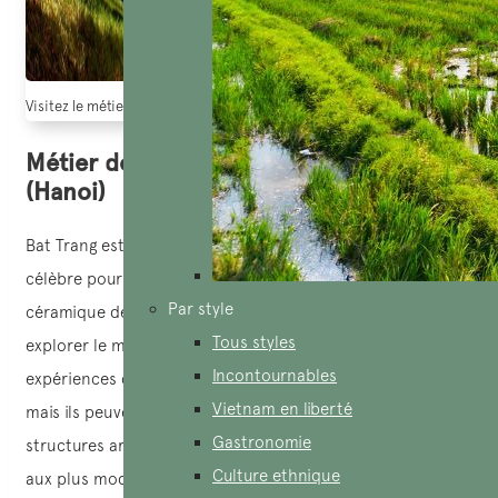
Visitez le métier de soie de Van Phuc, berceau de la soie de brocart vie
Métier de céramique de Bat Trang
(Hanoi)
Bat Trang est l’un des villages d’artisanat du Vietnam,
célèbre pour sa céramique. En visitant le village de
Par style
céramique de Bat Trang, vous pouvez non seulement
Tous styles
explorer le marché de la céramique et participer à des
Incontournables
expériences de fabrication de céramique avec des artisans,
Vietnam en liberté
mais ils peuvent également découvrir de nombreuses
Gastronomie
structures architecturales uniques, allant des anciennes
Culture ethnique
aux plus modernes.