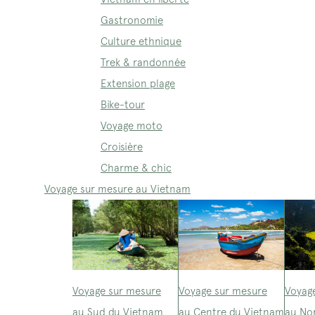
Gastronomie
Culture ethnique
Trek & randonnée
Extension plage
Bike-tour
Voyage moto
Croisière
Charme & chic
Voyage sur mesure au Vietnam
Voyage sur mesure
Voyage sur mesure
Voyag
au Sud du Vietnam
au Centre du Vietnam
au No