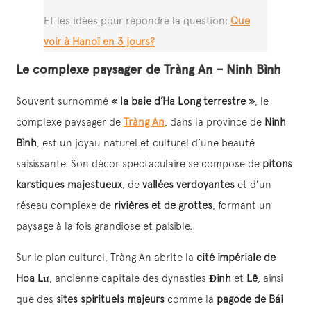
Et les idées pour répondre la question:
Que
voir à Hanoï en 3 jours?
Le complexe paysager de Tràng An – Ninh Bình
Souvent surnommé
« la baie d’Ha Long terrestre »
, le
complexe paysager de
Tràng An
, dans la province de
Ninh
Bình
, est un joyau naturel et culturel d’une beauté
saisissante. Son décor spectaculaire se compose de
pitons
karstiques majestueux
, de
vallées verdoyantes
et d’un
réseau complexe de
rivières et de grottes
, formant un
paysage à la fois grandiose et paisible.
Sur le plan culturel, Tràng An abrite la
cité impériale de
Hoa Lư
, ancienne capitale des dynasties
Đinh
et
Lê
, ainsi
que des
sites spirituels majeurs
comme la
pagode de Bái