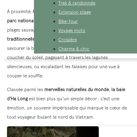
Trek & randonnée
À proximité,
l’île de Cát Bà
complète l’expérience avec son
Extension plage
parc national préservé
, ses sentiers de randonnée et ses
Bike-tour
plages sauvages. Une
croisière de nuit sur une jonque
Voyage moto
traditionnelle
demeure le moyen le plus magique de
Croisière
savourer la baie — glissant entre les pitons calcaires au
Charme & chic
coucher du soleil, pagayant à travers les lagunes
silencieuses, ou escaladant les falaises pour une vue à
couper le souffle.
Classée parmi les
merveilles naturelles du monde
,
la baie
d’Ha Long
est bien plus qu’un simple décor : c’est une
émotion, un souvenir impérissable qui marque le cœur de
tout voyageur foulant le nord du Vietnam.