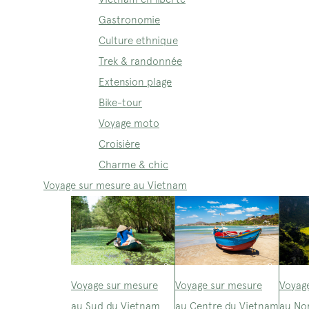
Gastronomie
Culture ethnique
Trek & randonnée
Extension plage
Bike-tour
Voyage moto
Croisière
Charme & chic
Voyage sur mesure au Vietnam
Voyage sur mesure
Voyage sur mesure
Voyag
au Sud du Vietnam
au Centre du Vietnam
au No