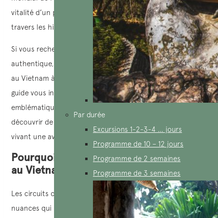
vitalité d’un patrimoine préservé à travers les siècles, à
travers les histoires et les cultures, les paysages.
Si vous recherchez une expérience plus intime et
authentique, laissez-vous guider par un voyage sur mesure
au Vietnam à la découverte de ces trésors UNESCO. Ce
guide vous invite à explorer les merveilles les plus
emblématiques du pays et à comprendre comment les
Par durée
découvrir de manière harmonieuse et responsable, tout en
Excursions 1-2-3-4 … jours
vivant une aventure profondément marquante.
Programme de 10 – 12 jours
Pourquoi choisir un voyage sur mesure
Programme de 2 semaines
au Vietnam ?
Programme de 3 semaines
Les circuits classiques laissent souvent de côté les
nuances qui rendent le voyage culturel si enrichissant.