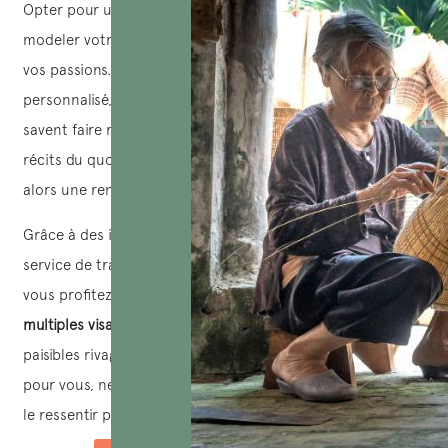
Opter pour un
voyage sur mesure au Vietnam
permet de
modeler votre aventure selon vos envies, votre rythme et
vos passions. Vous bénéficiez d’un accompagnement
personnalisé, avec des
guides locaux expérimentés
qui
savent faire revivre les légendes impériales comme les
récits du quotidien des artisans. Chaque étape devient
alors une rencontre, chaque visite une immersion.
Grâce à des itinéraires pensés dans le moindre détail, un
service de transport privé et une grande flexibilité horaire,
vous profitez d’un
voyage fluide et cohérent à travers les
multiples visages du Vietnam
– des villes vibrantes aux
paisibles rivages du Mékong. Un tel voyage, conçu rien que
pour vous, ne se limite pas à découvrir un pays : il s’agit de
le ressentir pleinement.