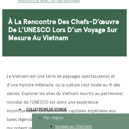
Rencontre avec un personnage
À La Rencontre Des Chefs-D’œuvre
De L’UNESCO Lors D’un Voyage Sur
Mesure Au Vietnam
Le Vietnam est une terre de paysages spectaculaires et
d’une histoire millénaire, où la culture s’est tissée au fil des
siècles. Explorer les sites du Vietnam inscrits au patrimoine
mondial de l’UNESCO est donc une expérience
COLLECTIONS DE VOYAGE
incontournable. Des anciennes capitales impériales aux
Par région
baies légendaires, ces lieux emblématiques sont les joyaux
Voyage au Vietnam
qui ornent la couronne de tout circuit sur mesure au