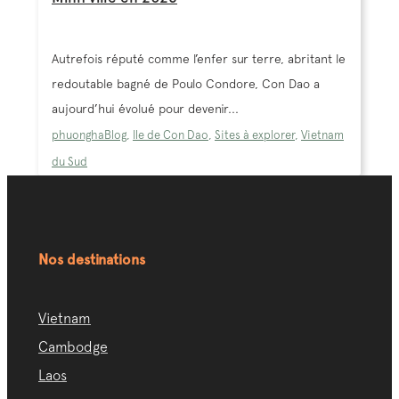
Autrefois réputé comme l’enfer sur terre, abritant le
redoutable bagné de Poulo Condore, Con Dao a
aujourd’hui évolué pour devenir...
phuongha
Blog
,
Ile de Con Dao
,
Sites à explorer
,
Vietnam
du Sud
Nos destinations
Vietnam
Cambodge
Laos