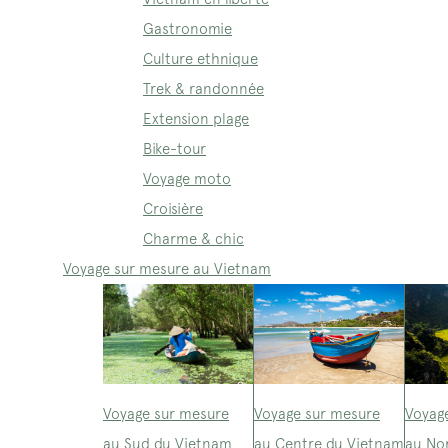
Gastronomie
Culture ethnique
Trek & randonnée
Extension plage
Bike-tour
Voyage moto
Croisière
Charme & chic
Voyage sur mesure au Vietnam
Voyage sur mesure
Voyage sur mesure
Voyag
au Sud du Vietnam
au Centre du Vietnam
au No