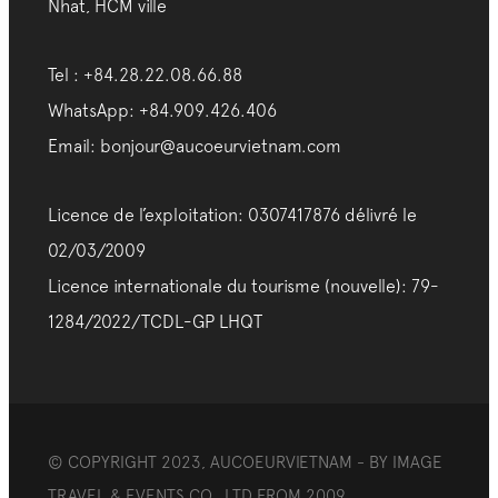
Nhat, HCM ville
Tel : +84.28.22.08.66.88
WhatsApp: +84.909.426.406
Email: bonjour@aucoeurvietnam.com
Licence de l’exploitation: 0307417876 délivré le
02/03/2009
Licence internationale du tourisme (nouvelle): 79-
1284/2022/TCDL-GP LHQT
© COPYRIGHT 2023, AUCOEURVIETNAM - BY IMAGE
TRAVEL & EVENTS CO., LTD FROM 2009.