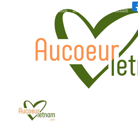
WhatsApp: +84.909.426.406
bonjour@aucoeurvietnam.com
WhatsApp: +84.909.426.406
bonjour@aucoeurvietnam.com