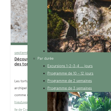
septembre 4, 2025
Par durée
Découvrir un voyage unique sur les traces
des tortues à Con Dao, Vietnam
Excursions 1-2-3-4 … jours
Programme de 10 – 12 jours
Programme de 2 semaines
Les tortues à Con Dao font la réputation de cet
archipel situé au sud-est du Vietnam. Souvent décrit
Programme de 3 semaines
comme un...
hieutuyen
Circuit au Vietnam
,
Guide de voyage Vietnam
,
Ile de Con Dao
,
Station balnéaire Vietnam