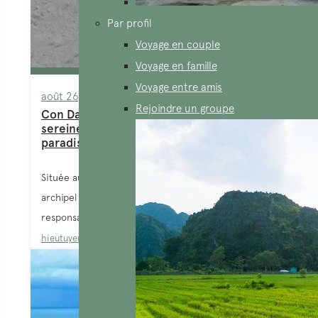
Par profil
Voyage en couple
Voyage en famille
Voyage entre amis
août 26, 2025
Rejoindre un groupe
Con Dao : le guide pour partir
sereinement à la découverte de ce
paradis secret
Située au large de Ho Chi Minh, Con Dao est un
archipel d’îles incontournable en terme de tourisme
responsable. Cette...
hieutuyen
Blog
,
Ile de Con Dao
,
Station balnéaire Vietnam