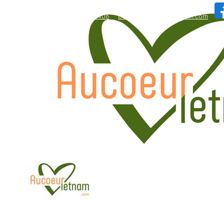
WhatsApp: +84.909.426.406
bonjour@aucoeurvietnam.com
WhatsApp: +84.909.426.406
bonjour@aucoeurvietnam.com