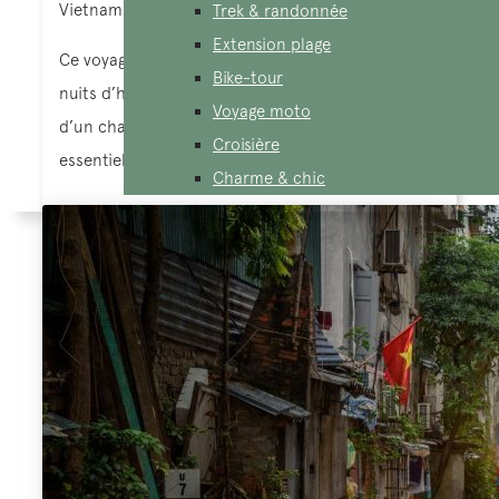
Vietnam du Nord au Sud
Trek & randonnée
Extension plage
Ce voyage « Vietnam en Liberté » vous offre des
Bike-tour
nuits d’hôtel ainsi que les services d’un guide et
Voyage moto
d’un chauffeur uniquement pendant les jours
Croisière
essentiels.
Charme & chic