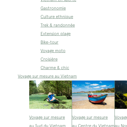
Gastronomie
Culture ethnique
Trek & randonnée
Extension plage
Bike-tour
Voyage moto
Croisière
Charme & chic
Voyage sur mesure au Vietnam
Voyage sur mesure
Voyage sur mesure
Voyag
au Sud du Vietnam
au Centre du Vietnam
au No