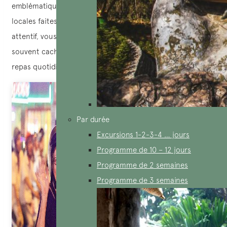
emblématiques: phở, bún chả grillé, nems et douceurs
locales faites maison. Notre guide local, passionné et
attentif, vous fera découvrir des adresses authentiques,
souvent cachées, où les habitants viennent savourer leur
repas quotidien.
Par durée
Excursions 1-2-3-4 … jours
Programme de 10 – 12 jours
Programme de 2 semaines
Programme de 3 semaines