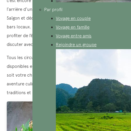
c’est encore plus vibrante. Confortablement installé(e) à
l’arrière d’un Vespa vintage, traversez les rues illuminées de
Par profil
Saïgon et découvrez les meilleurs stands de street food et
Voyage en couple
bars locaux. Entre les arrêts gourmands, vous pourrez
Voyage en famille
profiter de l’énergie de la ville, prendre des photos et
Voyage entre amis
discuter avec votre guide sur la vie des Vietnamiens.
Rejoindre un groupe
Tous les circuits sur les spécialités culinaires Vietnam sont
disponibles en petit groupe ou en formule privée. Quel que
soit votre choix,
Aucoeurvietnam
vous promet une
aventure culinaire inoubliable, mêlant rencontres locales,
traditions et découvertes gustatives.