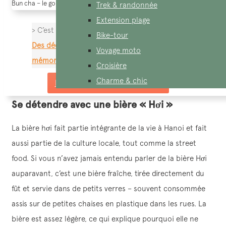
Bun cha – le goût spécial de Hanoï
Trek & randonnée
Extension plage
> C’est pour vous:
Vespa adventure à Saigon :
Bike-tour
Des découvertes uniques pour des souvenirs
Voyage moto
mémorables
Croisière
Charme & chic
Demandez un devis sur mesure
Se détendre avec une bière « Hơi »
La bière hơi fait partie intégrante de la vie à Hanoi et fait
aussi partie de la culture locale, tout comme la street
food. Si vous n’avez jamais entendu parler de la bière Hơi
auparavant, c’est une bière fraîche, tirée directement du
fût et servie dans de petits verres – souvent consommée
assis sur de petites chaises en plastique dans les rues. La
bière est assez légère, ce qui explique pourquoi elle ne