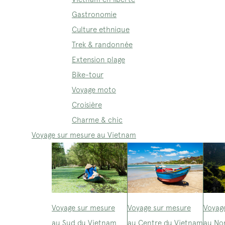
Gastronomie
Culture ethnique
Trek & randonnée
Extension plage
Bike-tour
Voyage moto
Croisière
Charme & chic
Voyage sur mesure au Vietnam
Voyage sur mesure
Voyage sur mesure
Voyag
au Sud du Vietnam
au Centre du Vietnam
au No