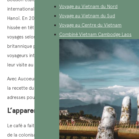
Voyage au Vietnam du Nord
internationale et souvent mentionnée lors des voyages à
Voyage au Vietnam du Sud
Hanoï. En 2014, cette boisson singulière du Vietnam s’est
Voyage au Centre du Vietnam
hissée en tête de la liste des boissons à essayer lors de
Combiné Vietnam Cambodge Laos
voyages selon
Buzzfeed
. Elisabeth Rosen, journaliste
britannique pour Lonely Planet, encourage également les
voyageurs internationaux à goûter cette spécialité lors de
leur visite au Vietnam.
Avec AucoeurVietnam, explorons l’histoire de l’apparition,
la recette du
café aux oeufs
et découvrons les meilleures
adresses pour déguster ce délice.
L’apparence du café au Vietnam
Le café a fait son entrée au Vietnam à partir de l’époque
de la colonisation française. En 1857, la France a introduit