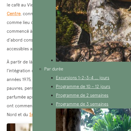
le café au Vietnam et a choisi les
Hauts Plateaux du
Centre
, connus pour leur « or noir » apprécié en Europe,
comme lieu de culture. C’est ainsi que le Vietnam a
commencé à produire des boissons à base de café,
d’abord consommées par les riches puis progressivement
accessibles aux classes populaires.
À partir de là, une première vague de café, grâce à
Par durée
l’intégration culturelle, a émergé au Vietnam jusqu’aux
Excursions 1-2-3-4 … jours
années 1975, effaçant les frontières entre riches et
Programme de 10 – 12 jours
pauvres, permettant à tous de savourer une tasse de café
Programme de 2 semaines
parfumée après une journée de travail épuisante. Des cafés
Programme de 3 semaines
ont commencé à se développer dans les deux régions du
Nord et du
Sud du Vietnam
.