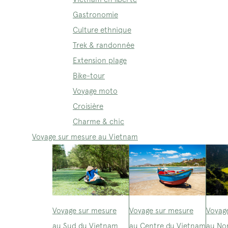
Gastronomie
Culture ethnique
Trek & randonnée
Extension plage
Bike-tour
Voyage moto
Croisière
Charme & chic
Voyage sur mesure au Vietnam
Voyage sur mesure
Voyage sur mesure
Voyag
au Sud du Vietnam
au Centre du Vietnam
au No