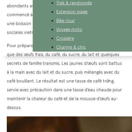
Trek & randonnée
abondants au Vietnam. C’est ainsi que le café aux oeufs a
Extension plage
commencé à être servi au café Giang dès 1946, devenant
Bike-tour
une boisson unique et abordable pour toutes les classes
Voyage moto
sociales vietnamiennes de l’époque.
Croisière
Pour préparer un café aux oeufs, il faut des ingrédients tels
Charme & chic
que des œufs frais, du café, du sucre, du lait et quelques
secrets de famille transmis. Les jaunes d’œufs sont battus
à la main avec du lait et du sucre, puis mélangés avec du
café bouillant. Le résultat est une tasse de café trứng,
servie avec précaution dans une tasse d’eau chaude pour
maintenir la chaleur du café et de la mousse d’œufs au-
dessus.