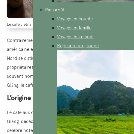
Par profil
Voyage en couple
Le café vietnamien dans la culture vietnamienne. Source: Aucoeurvietna
Voyage en famille
Voyage entre amis
Contrairement aux cafés élégants imprégnés de la culture
Rejoindre un groupe
américaine et de l’esprit ouvert des habitants du Sud, le
Nord se distingue par ses nombreux cafés familiaux, où les
propriétaires eux-mêmes préparent et servent le café,
souvent nommés d’après leur propre nom comme le café
Giảng, le café Nhân, le café Lâm,…
L’origine du café aux oeufs
Le café aux oeufs trouve ses origines grâce à Nguyen Van
Giang, décédé en 1987, qui était chef cuisinier dans le
célèbre hôtel français Metropole à l’époque. En préparant