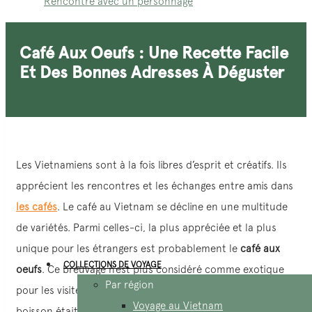
Rencontre avec un personnage
Café Aux Oeufs : Une Recette Facile
Et Des Bonnes Adresses À Déguster
Les Vietnamiens sont à la fois libres d’esprit et créatifs. Ils
apprécient les rencontres et les échanges entre amis dans
les cafés
. Le café au Vietnam se décline en une multitude
de variétés. Parmi celles-ci, la plus appréciée et la plus
unique pour les étrangers est probablement le
café aux
COLLECTIONS DE VOYAGE
oeufs
. Ce breuvage n’est plus considéré comme exotique
Par région
pour les visiteurs internationaux. Il y a environ 10 ans, cette
Voyage au Vietnam
boisson était régulièrement encensée par la presse