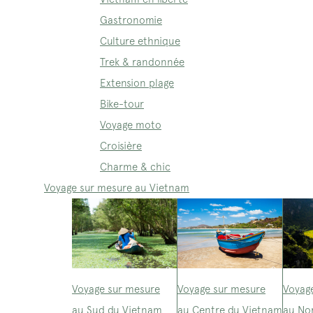
Gastronomie
Culture ethnique
Trek & randonnée
Extension plage
Bike-tour
Voyage moto
Croisière
Charme & chic
Voyage sur mesure au Vietnam
Voyage sur mesure
Voyage sur mesure
Voyag
au Sud du Vietnam
au Centre du Vietnam
au No