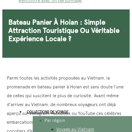
Rencontre avec un personnage
Bateau Panier À Hoian : Simple
Attraction Touristique Ou Véritable
Expérience Locale ?
Parmi toutes les activités proposées au Vietnam, la
promenade en bateau panier à Hoian est sans doute l’une
de celles qui suscitent le plus de curiosité. Avant même
d’arriver au Vietnam, de nombreux voyageurs ont déjà
COLLECTIONS DE VOYAGE
aperçu sur Instagram, Facebook ou YouTube ces célèbres
Par région
embarcations rondes naviguant au milieu d’une forêt de
Voyage au Vietnam
cocotiers d’eau. Face à ces images, une question revient