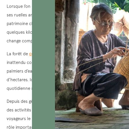
Lorsque l’on évoque Hoi An, on pense immédiatement à
ses ruelles anciennes, à ses lanternes colorées et à son
patrimoine classé à l’UNESCO. Pourtant, à seulement
quelques kilomètres du centre historique, le paysage
change complètement.
La forêt de
cocotiers de Cam Thanh
offre un décor
inattendu composé de canaux, de mangroves et de
palmiers d’eau qui s’étendent sur plusieurs dizaines
d’hectares. Ici, le rythme est plus lent et la vie
quotidienne reste étroitement liée à la rivière.
Depuis des générations, les habitants vivent de la pêche et
des activités liées aux zones estuariennes. Peu de
voyageurs le savent, mais cette région a également joué un
rôle important pendant la guerre du Vietnam. Son réseau