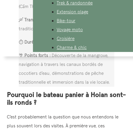
Trek & randonnée
(Cẩm Thanh), à 5 km de Hội An.
Extension plage
🛶
Transport :
Balade en bateau-panier
Bike-tour
traditionnel vietnamien.
Voyage moto
Croisière
⏱️
Durée :
45 à 60 minutes.
Charme & chic
🌴
Points forts :
Découverte de la mangrove,
navigation à travers les canaux bordés de
cocotiers d’eau, démonstrations de pêche
traditionnelle et immersion dans la vie locale.
Pourquoi le bateau panier à Hoian sont-
ils ronds ?
C’est probablement la question que nous entendons le
plus souvent lors des visites. À première vue, ces