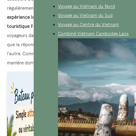
Voyage au Vietnam du Nord
régulièrement :
Le bateau panier est-il une véritable
Voyage au Vietnam du Sud
expérience locale ou simplement une attraction
Voyage au Centre du Vietnam
touristique ?
Après plusieurs années à accompagner des
Combiné Vietnam Cambodge Laos
voyageurs dans le centre du Vietnam, nous avons constaté
que la réponse n’est ni totalement l’une ni totalement
l’autre. Comme souvent au Vietnam, tout dépend de la
manière dont on découvre un lieu.