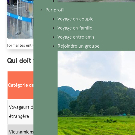
Par profil
Voyage en couple
Voyage en famille
Voyage entre amis
formalités entrée vietnam – petit changement à savoir à l’arrivee à l’aero
Rejoindre un groupe
Qui doit faire cette déclaration?
Déclaration obligatoire sur
Catégorie de voyageurs
les Formalités entrée
Vietnam – à HCM ville ?
Voyageurs de nationalité
✅ Obligatoire
étrangère
Vietnamiens d’origine vivant