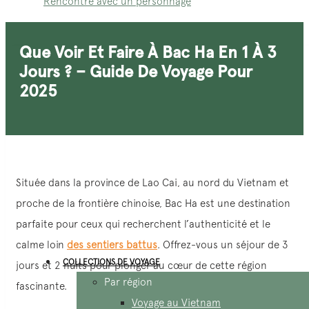
Rencontre avec un personnage
Que Voir Et Faire À Bac Ha En 1 À 3
Jours ? – Guide De Voyage Pour
2025
Située dans la province de Lao Cai, au nord du Vietnam et
proche de la frontière chinoise, Bac Ha est une destination
parfaite pour ceux qui recherchent l’authenticité et le
calme loin
des sentiers battus
. Offrez-vous un séjour de 3
COLLECTIONS DE VOYAGE
jours et 2 nuits pour plonger au cœur de cette région
Par région
fascinante.
Voyage au Vietnam