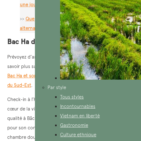
une journée
>>
Que faire à Sapa? Lao Chai Ta Van, une
alternative à découvrir
Bac Ha découverte en jour 1
Prévoyez d’arriver à
Bac Ha
aux alentours de midi. Pour
savoir plus sur ce lieu, consultez notre guide détaillé sur
Bac Ha et son marché ethnique le plus remarquable d’Asie
du Sud-Est
.
Par style
Tous styles
Check-in à l’hôtel, un choix économique et bien situé au
Incontournables
cœur de la ville. Il existe de nombreux hébergements de
Vietnam en liberté
qualité à Bắc Hà, parmi lesquels le
Bac Ha Boutique
, connu
Gastronomie
pour son confort et sa propreté. Si vous optez pour une
Culture ethnique
chambre double avec vue sur le lac, vous aurez la chance