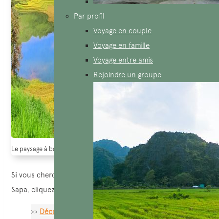
Par profil
Voyage en couple
Voyage en famille
Voyage entre amis
Rejoindre un groupe
Le paysage à bac ha, trop magnifique (Source: Khám phá Bac Ha)
Si vous cherchez également des suggestions pour visiter
Sapa, cliquez ici.
>>
Découverte de Sapa, Ma Tra et Ta Phin en