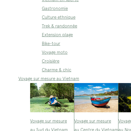
Gastronomie
Culture ethnique
Trek & randonnée
Extension plage
Bike-tour
Voyage moto
Croisière
Charme & chic
Voyage sur mesure au Vietnam
Voyage sur mesure
Voyage sur mesure
Voyag
au Sud du Vietnam
au Centre du Vietnam
au No