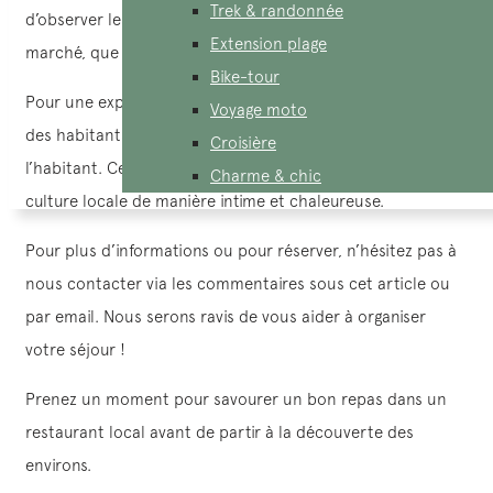
Trek & randonnée
d’observer les habitants menant leurs buffles d’eau au
Extension plage
marché, que ce soit le samedi soir ou tôt le matin.
Bike-tour
Pour une expérience encore plus authentique et proche
Voyage moto
des habitants, vous pouvez choisir de séjourner chez
Croisière
l’habitant. Cette option vous permettra de découvrir la
Charme & chic
culture locale de manière intime et chaleureuse.
Pour plus d’informations ou pour réserver, n’hésitez pas à
nous contacter via les commentaires sous cet article ou
par email. Nous serons ravis de vous aider à organiser
votre séjour !
Prenez un moment pour savourer un bon repas dans un
restaurant local avant de partir à la découverte des
environs.