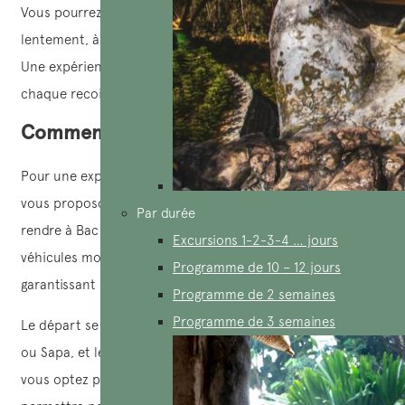
Vous pourrez savourer le plaisir de découvrir la région
lentement, à moto ou à vélo ou à pied, à votre rythme.
Une expérience authentique qui m’a permis d’explorer
chaque recoin à mon rythme.
Comment aller à Bac Ha?
Pour une expérience plus confortable et pratique, nous
vous proposons un service de transport privé pour vous
Par durée
rendre à Bac Ha. Nous mettons à votre disposition des
Excursions 1-2-3-4 … jours
véhicules modernes et climatisés avec chauffeur,
Programme de 10 – 12 jours
garantissant un trajet agréable et sans tracas.
Programme de 2 semaines
Programme de 3 semaines
Le départ se fait directement depuis votre hôtel à Lao Cai
ou Sapa, et le trajet vers Bac Ha prend environ 1h45. Si
vous optez pour un
service de guide-chauffeur
, cela vous