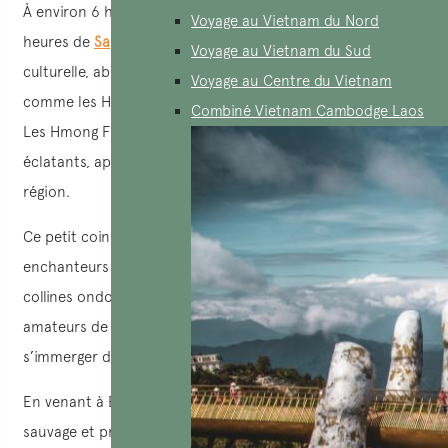
À environ 6 heures de route de Hanoï et seulement 3
Voyage au Vietnam du Nord
heures de
Sapa
, Bac Ha se distingue par sa richesse
Voyage au Vietnam du Sud
culturelle, abritant des communautés ethniques variées
Voyage au Centre du Vietnam
comme les Hmong Fleuris, les Phù Lá, les Tày et les Nùng.
Combiné Vietnam Cambodge Laos
Les Hmong Fleuris, avec leurs vêtements traditionnels
éclatants, apportent une touche unique et colorée à cette
région.
Ce petit coin de paradis est entouré de paysages
enchanteurs : rizières en terrasses, vallées verdoyantes et
collines ondoyantes. C’est une destination rêvée pour les
amateurs de trekking et pour ceux qui souhaitent
s’immerger dans la culture locale.
En venant à Bac Ha, vous découvrirez une atmosphère
sauvage et préservée, où les véhicules sont peu nombreux.