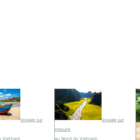
Voyage sur
Voyage sur
mesure
u Vietnam
au Nord du Vietnam