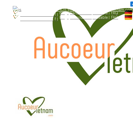
WhatsApp: +84.909.426.406
bonjour@aucoeurvietnam.com
WhatsApp: +84.909.426.406
bonjour@aucoeurvietnam.com
Blog |
Parcours responsable |
FAQ
Qui sommes - nous ? |
Blog |
Parcours responsable |
FAQ
Qui sommes - nous ? |