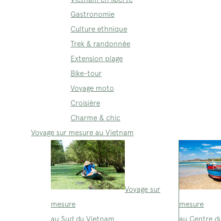
Gastronomie
Culture ethnique
Trek & randonnée
Extension plage
Bike-tour
Voyage moto
Croisière
Charme & chic
Voyage sur mesure au Vietnam
Voyage sur
mesure
mesure
au Sud du Vietnam
au Centre d