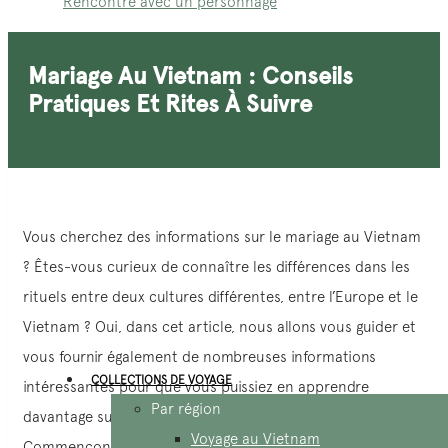
Rencontre avec un personnage
Mariage Au Vietnam : Conseils
Pratiques Et Rites À Suivre
Vous cherchez des informations sur le mariage au Vietnam
? Êtes-vous curieux de connaître les différences dans les
rituels entre deux cultures différentes, entre l’Europe et le
Vietnam ? Oui, dans cet article, nous allons vous guider et
vous fournir également de nombreuses informations
COLLECTIONS DE VOYAGE
intéressantes pour que vous puissiez en apprendre
Par région
davantage sur les coutumes matrimoniales de notre pays.
Voyage au Vietnam
Commençons dès maintenant!