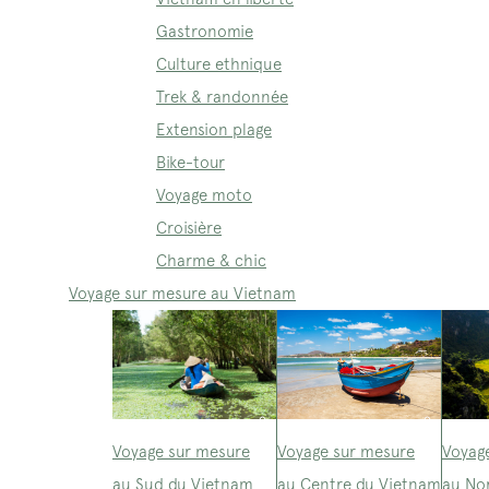
Gastronomie
Culture ethnique
Trek & randonnée
Extension plage
Bike-tour
Voyage moto
Croisière
Charme & chic
Voyage sur mesure au Vietnam
Voyage sur mesure
Voyage sur mesure
Voyag
au Sud du Vietnam
au Centre du Vietnam
au No