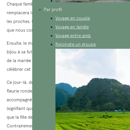
Chaque famille doit prévoir un maître de cérémonie, qui
Par profil
remplacera la famille pour prononcer un discours devant
Voyage en couple
les proches. C’est un peu comme le rôle de l’animateur
Voyage en famille
que nous connaissons.
Voyage entre amis
Ensuite, le marié remettra un anneau de fiançailles ou un
Rejoindre un groupe
bijou à sa future épouse. À la fin de la cérémonie, la famille
de la mariée organise généralement un petit fête pour
célébrer cet événement spécial.
Ce jour-là, devant la maison, on trouve souvent une porte
fleurie ronde avec de nombreuses fleurs colorées,
accompagnée d’une pancarte indiquant « Đính hôn »
(signifiant que la mariée a été demandée en mariage ou
que la fille de la famille va bientôt se marier).
Contrairement au jour du mariage, si la porte est chez le