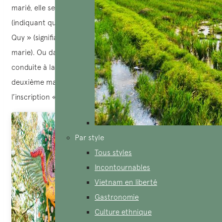
marié, elle sera marquée avec les mots « Tân hôn »
(indiquant qu’il y a un fils dans la famille qui se marie), « Vu
Quy » (signifiant qu’il y a une fille dans la famille qui se
marie). Ou dans certains cas où la mariée n’est pas
conduite à la maison de son époux pour célébrer un
deuxième mariage, la pancarte à l’entrée portera
l’inscription « Thành hôn ».
Par style
Tous styles
Incontournables
Vietnam en liberté
Gastronomie
Culture ethnique