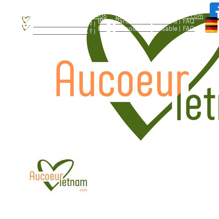
WhatsApp: +84.909.426.406
bonjour@aucoeurvietnam.com
WhatsApp: +84.909.426.406
bonjour@aucoeurvietnam.com
Blog |
Parcours responsable |
FAQ
Qui sommes - nous ? |
Blog |
Parcours responsable |
FAQ
Qui sommes - nous ? |