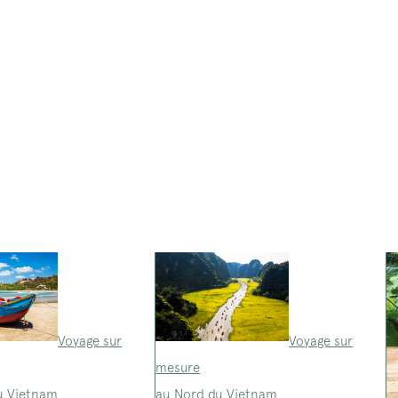
Voyage sur
Voyage sur
mesure
u Vietnam
au Nord du Vietnam