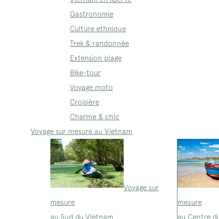
Gastronomie
Culture ethnique
Trek & randonnée
Extension plage
Bike-tour
Voyage moto
Croisière
Charme & chic
Voyage sur mesure au Vietnam
Voyage sur
mesure
mesure
au Sud du Vietnam
au Centre d