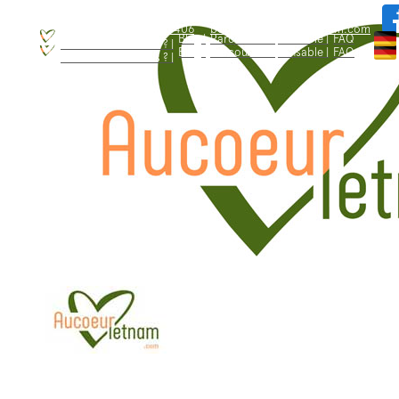
WhatsApp: +84.909.426.406
bonjour@aucoeurvietnam.com
WhatsApp: +84.909.426.406
bonjour@aucoeurvietnam.com
Blog |
Parcours responsable |
FAQ
Qui sommes - nous ? |
Blog |
Parcours responsable |
FAQ
Qui sommes - nous ? |