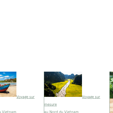
Voyage sur
Voyage sur
mesure
u Vietnam
au Nord du Vietnam