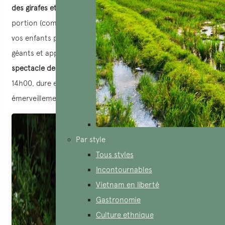
des girafes et des éléphants
– pour seulement 2 euros la
portion (composée de feuilles, haricots verts et carottes),
vos enfants pourront nourrir eux-mêmes ces gentils
géants et apprendre à aimer et respecter les animaux. Le
spectacle des oiseaux
, organisé chaque jour à 10h00 et
14h00, dure environ 30 minutes et promet rire et
émerveillement pour toute la famille.
Par style
Tous styles
Incontournables
Vietnam en liberté
Gastronomie
Culture ethnique