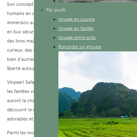
Son concept unique — « les animaux en liberté, les
Par profil
humains en cage » — vous plonge dans une véritable
Voyage en couple
immersion au cœur du monde sauvage. Au cours d’un tour
Voyage en famille
en bus sécurisé, vous aurez l’occasion d’observer de près
Voyage entre amis
des lions majestueux, des girafes élancées, des lémuriens
Rejoindre un groupe
curieux, des rhinocéros puissants, des zèbres rayés… et
bien d’autres espèces fascinantes, évoluant en toute
liberté autour de vous.
Vinpearl Safari est vraiment une destination parfaite pour
les familles voyageant avec de jeunes enfants. Ces derniers
auront la chance de se rapprocher de la nature et de
découvrir le monde animal à travers des activités à la fois
adorables et éducatives.
Parmi les moments forts à ne pas manquer :
le nourrissage