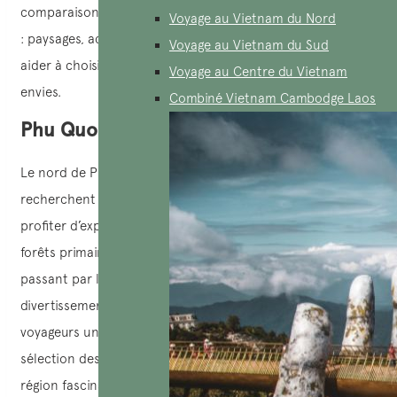
comparaison détaillée entre le Sud et le Nord de Phu Quoc
Voyage au Vietnam du Nord
: paysages, activités, climat, types de voyageurs… pour vous
Voyage au Vietnam du Sud
aider à choisir l’itinéraire qui correspond le mieux à vos
Voyage au Centre du Vietnam
envies.
Combiné Vietnam Cambodge Laos
Phu Quoc Nord
Le nord de Phu Quoc est le choix idéal pour ceux qui
recherchent la tranquillité de la nature tout en souhaitant
profiter d’expériences de loisirs modernes et variées. Des
forêts primaires aux villages de pêcheurs traditionnels, en
passant par l’un des plus grands complexes de
divertissement d’Asie du Sud-Est, le Nord de l’île offre aux
voyageurs une escapade complète et inoubliable. Voici une
sélection des sites incontournables à visiter dans cette
région fascinante de l’île.