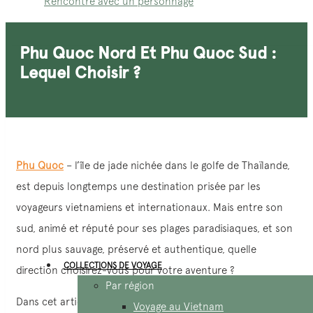
Rencontre avec un personnage
Phu Quoc Nord Et Phu Quoc Sud :
Lequel Choisir ?
Phu Quoc
– l’île de jade nichée dans le golfe de Thaïlande,
est depuis longtemps une destination prisée par les
voyageurs vietnamiens et internationaux. Mais entre son
sud, animé et réputé pour ses plages paradisiaques, et son
nord plus sauvage, préservé et authentique, quelle
COLLECTIONS DE VOYAGE
direction choisirez-vous pour votre aventure ?
Par région
Dans cet article, AucoeurVietnam vous propose une
Voyage au Vietnam