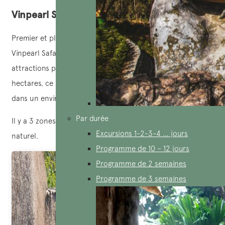
Vinpearl Safari
Premier et plus grand parc semi-naturel du Vietnam,
Vinpearl Safari Phu Quoc s’impose comme l’une des
attractions phares du nord de l’île. S’étendant sur 380
hectares, ce parc accueille plus de 3 000 animaux rares
dans un environnement soigneusement recréé.
Par durée
Il y a 3 zones principales: Kidzoo, zoo ouverte et zoo semi-
Excursions 1-2-3-4 … jours
naturel.
Programme de 10 – 12 jours
Programme de 2 semaines
Programme de 3 semaines