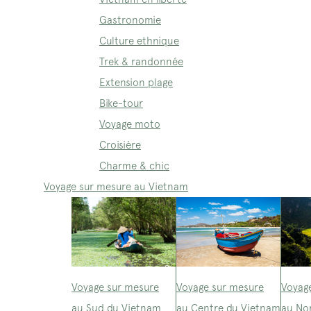
Gastronomie
Culture ethnique
Trek & randonnée
Extension plage
Bike-tour
Voyage moto
Croisière
Charme & chic
Voyage sur mesure au Vietnam
Voyage sur mesure
Voyage sur mesure
Voyag
au Sud du Vietnam
au Centre du Vietnam
au No