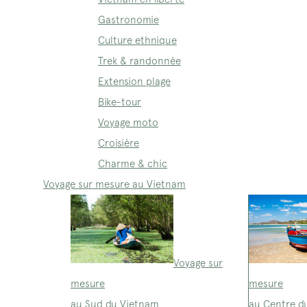
Gastronomie
Culture ethnique
Trek & randonnée
Extension plage
Bike-tour
Voyage moto
Croisière
Charme & chic
Voyage sur mesure au Vietnam
Voyage sur
mesure
mesure
au Sud du Vietnam
au Centre d