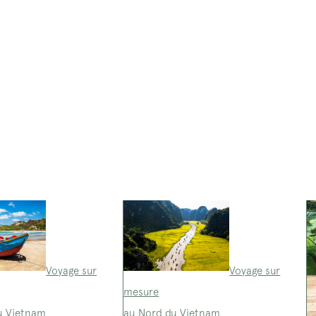
Voyage sur
Voyage sur
mesure
u Vietnam
au Nord du Vietnam