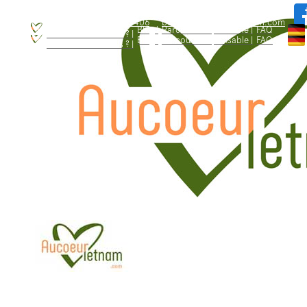
WhatsApp: +84.909.426.406
bonjour@aucoeurvietnam.com
WhatsApp: +84.909.426.406
bonjour@aucoeurvietnam.com
Blog |
Parcours responsable |
FAQ
Qui sommes - nous ? |
Blog |
Parcours responsable |
FAQ
Qui sommes - nous ? |