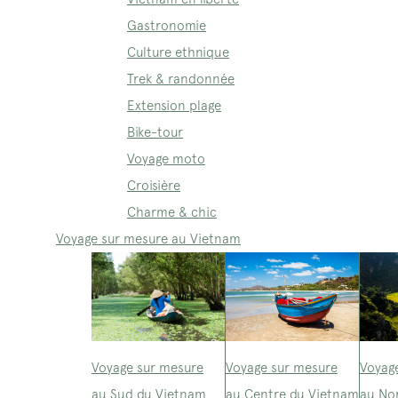
Gastronomie
Culture ethnique
Trek & randonnée
Extension plage
Bike-tour
Voyage moto
Croisière
Charme & chic
Voyage sur mesure au Vietnam
Voyage sur mesure
Voyage sur mesure
Voyag
au Sud du Vietnam
au Centre du Vietnam
au No