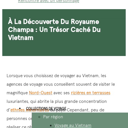
Rencontre avec un personnage
À La Découverte Du Royaume
Champa : Un Trésor Caché Du
Vietnam
Lorsque vous choisissez de voyager au Vietnam, les
agences de voyage vous conseillent souvent de visiter le
magnifique
Nord-Ouest
avec ses
rizières en terrasses
luxuriantes, qui abrite la plus grande concentration
COLLECTIONS DE VOYAGE
d’
ethnies minoritaires
du pays. Cependant, peu de
Par région
personnes ont le temps de prolonger leur voyage pour
Voyage au Vietnam
réaliser ce rêve. Alors, avec un itinéraire classique, est-il