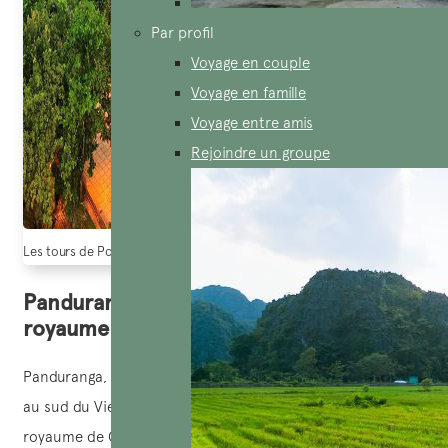
Par profil
Voyage en couple
Voyage en famille
Voyage entre amis
Rejoindre un groupe
Les tours de Po Nagar situé à Nha Trang, vestige du royaume Champa
Panduranga – le dernier bastion du
royaume Champa
Panduranga, situé dans l’actuelle province de Ninh Thuan
au sud du Vietnam, a joué un rôle crucial dans l’histoire du
royaume de Champa. En tant que l’une des régions