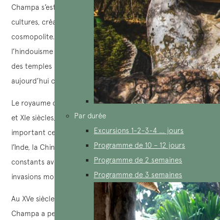
Champa s’est agrandi en absorbant divers territoires et
cultures, créant ainsi une société complexe et
cosmopolite. Influencés par l’Inde, les Cham ont adopté
l’hindouisme et plus tard le bouddhisme, en construisant
des temples majestueux tels que ceux de My Sơn,
aujourd’hui classés au patrimoine mondial de l’UNESCO.
Le royaume de Champa a atteint son apogée entre les VIIe
Par durée
et XIe siècles, période durant laquelle il est devenu un
Excursions 1-2-3-4 … jours
important centre maritime, facilitant le commerce entre
Programme de 10 – 12 jours
l’Inde, la Chine et l’archipel malais. Cependant, les conflits
Programme de 2 semaines
constants avec le Dai Viet (ancien Vietnam), ainsi que les
Programme de 3 semaines
invasions mongoles au XIIIe siècle, ont affaibli le royaume.
Au XVe siècle, après plusieurs défaites face aux Dai Viet, le
Champa a perdu une grande partie de son territoire et de