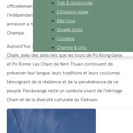
Trek & randonnée
officiellement annexé Panduranga, mettant fin à
Extension plage
l’indépendance de cette dernière région Cham. Cette
Bike-tour
annexion a marqué la fin définitive du royaume de
Voyage moto
Champa.
Croisière
Aujourd’hui, Panduranga est riche en patrimoine culturel
Charme & chic
Cham, avec des sites tels que les tours de Po Klong Garai
et Po Rome. Les Cham de Ninh Thuan continuent de
préserver leur langue, leurs traditions et leurs coutumes,
témoignant de la résilience et de la persévérance de ce
peuple. Panduranga reste un symbole vivant de l’héritage
Cham et de la diversité culturelle du Vietnam.