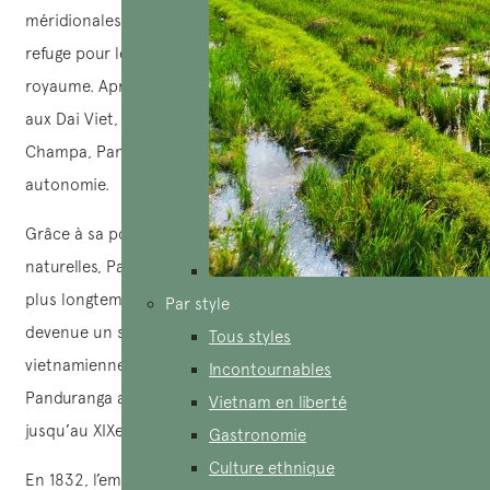
méridionales les plus importantes, Panduranga a servi de
refuge pour les Cham durant les derniers siècles de leur
royaume. Après la défaite écrasante des Cham en 1471 face
aux Dai Viet, qui a marqué la fin de la puissance de
Champa, Panduranga a réussi à maintenir une certaine
autonomie.
Grâce à sa position géographique et à ses fortifications
naturelles, Panduranga a résisté à l’expansion vietnamienne
plus longtemps que les autres régions de Champa. Elle est
Par style
devenue un sanctuaire pour les Cham fuyant les invasions
Tous styles
vietnamiennes. Malgré les pressions constantes,
Incontournables
Panduranga a réussi à préserver son indépendance
Vietnam en liberté
jusqu’au XIXe siècle.
Gastronomie
Culture ethnique
En 1832, l’empereur Minh Mang de la dynastie Nguyen a