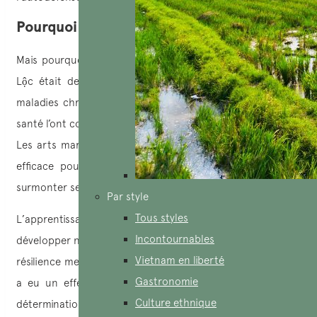
Pourquoi créer le Vovinam ?
Mais pourquoi a-il créé le Vovinam ? Et bien, car Nguyễn
Lộc était de constitution fragile et souffrait de diverses
maladies chroniques dès son enfance. Ses problèmes de
santé l’ont conduit à chercher des moyens de se renforcer.
Les arts martiaux lui ont alors semblé être une méthode
efficace pour améliorer sa condition physique et pour
surmonter ses faiblesses corporelles.
Par style
Tous styles
L’apprentissage des arts martiaux lui a permis de
Incontournables
développer non seulement sa force physique, mais aussi sa
Vietnam en liberté
résilience mentale. La pratique régulière des arts martiaux
Gastronomie
a eu un effet bénéfique sur sa santé, et a renforcé sa
Culture ethnique
détermination à poursuivre son entraînement malgré les