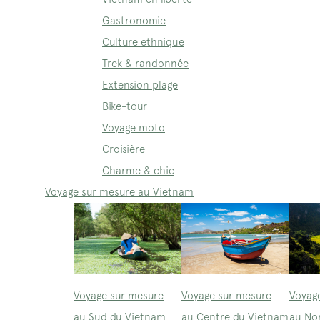
Gastronomie
Culture ethnique
Trek & randonnée
Extension plage
Bike-tour
Voyage moto
Croisière
Charme & chic
Voyage sur mesure au Vietnam
Voyage sur mesure
Voyage sur mesure
Voyag
au Sud du Vietnam
au Centre du Vietnam
au No