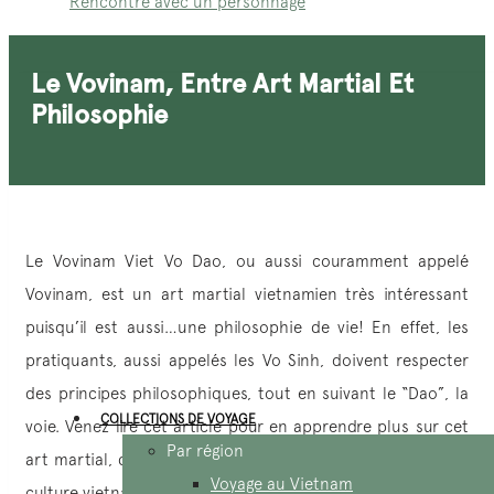
Rencontre avec un personnage
Le Vovinam, Entre Art Martial Et
Philosophie
Le Vovinam Viet Vo Dao, ou aussi couramment appelé
Vovinam, est un art martial vietnamien très intéressant
puisqu’il est aussi…une philosophie de vie! En effet, les
pratiquants, aussi appelés les Vo Sinh, doivent respecter
des principes philosophiques, tout en suivant le “Dao”, la
COLLECTIONS DE VOYAGE
voie. Venez lire cet article pour en apprendre plus sur cet
Par région
art martial, qui démontre énormément de la beauté de la
Voyage au Vietnam
culture vietnamienne.