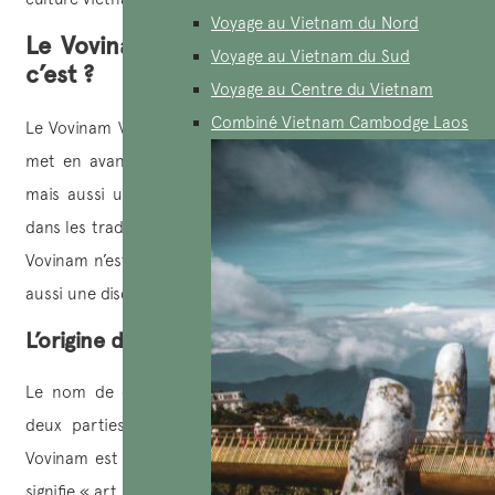
Voyage au Vietnam du Nord
Le Vovinam Viet Vo Dao, qu’est ce que
Voyage au Vietnam du Sud
c’est ?
Voyage au Centre du Vietnam
Combiné Vietnam Cambodge Laos
Le Vovinam Viet Vo Dao est un art martial vietnamien qui
met en avant non seulement les techniques de combat,
mais aussi une philosophie de vie profondément ancrée
dans les traditions culturelles et spirituelles du Vietnam. Le
Vovinam n’est pas seulement une discipline physique, il est
aussi une discipline mentale.
L’origine du nom
Le nom de cet art martial vietnamien est composé de
deux parties : Vovinam, et Viet Vo Dao. Tout d’abord,
Vovinam est composé de son côté de 2 syllabes. « Vo »
signifie « art martial » en vietnamien, et « Vin » qui est une