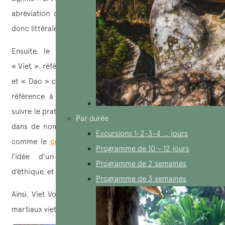
abréviation de Viet Nam. Ensemble, « Vovinam » signifie
donc littéralement « arts martiaux vietnamiens ».
Ensuite, le terme Viet Vo Dao comporte 3 syllabes.
« Viet », référence directe au Vietnam, « Vo », art martial,
et « Dao » ce qui signifie « la voie » ou « le chemin », en
référence à la voie philosophique et morale que doit
suivre le pratiquant. Le « Dao » est un concept important
Par durée
dans de nombreuses philosophies et religions asiatiques,
Excursions 1-2-3-4 … jours
comme le
confucianisme
et le
bouddhisme
, et il incarne
Programme de 10 – 12 jours
l’idée d’un chemin de développement personnel,
Programme de 2 semaines
d’éthique, et de sagesse.
Programme de 3 semaines
Ainsi, Viet Vo Dao peut être traduit par « la voie des arts
martiaux vietnamiens ».