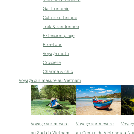
Gastronomie
Culture ethnique
Trek & randonnée
Extension plage
Bike-tour
Voyage moto
Croisière
Charme & chic
Voyage sur mesure au Vietnam
Voyage sur mesure
Voyage sur mesure
Voyag
au Sud du Vietnam
au Centre du Vietnam
au No