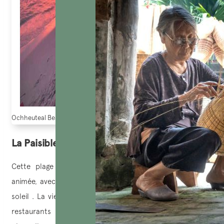
Ochheuteal Beach ( pinterest.com)
La Paisible: Serendipity Beach
Cette plage du
Cambodge
est connue pour être très
animée, avec une ambiance vibrante jusqu’au coucher du
soleil . La vie qui se profile sur celle-ci, provint des bars,
restaurants et hôtels se trouvant sur ou autour de la