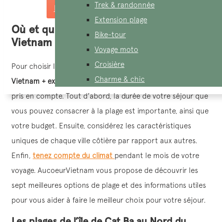
Trek & randonnée
Demandez un devis sur mesure
Extension plage
Où et quand partir pour un circuit
Bike-tour
Vietnam + extension plage
Voyage moto
Croisière
Pour choisir la ville côtière idéale pour votre
circuit
Charme & chic
Vietnam + extension plage
, plusieurs facteurs doivent être
pris en compte. Tout d’abord, la durée de votre séjour que
vous pouvez consacrer à la plage est importante, ainsi que
votre budget. Ensuite, considérez les caractéristiques
uniques de chaque ville côtière par rapport aux autres.
Enfin,
tenez compte du climat
pendant le mois de votre
voyage. AucoeurVietnam vous propose de découvrir les
sept meilleures options de plage et des informations utiles
pour vous aider à faire le meilleur choix pour votre séjour.
Les plages de l’île de Cat Ba au Nord du