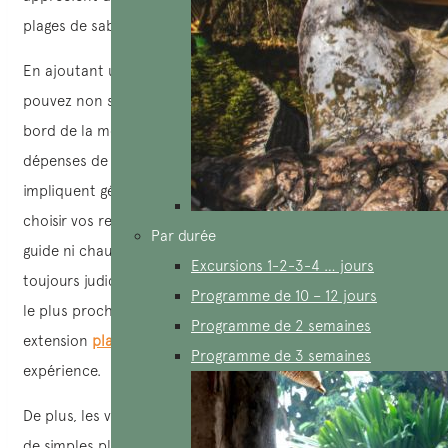
plages de sable fin.
En ajoutant une extension plage à un
circuit Vietnam
, vous
pouvez non seulement profiter de jours de détente au
bord de la mer, mais également économiser sur les
dépenses de voyage, car les journées passées à la plage
impliquent généralement moins de frais, avec la liberté de
choisir vos repas et de vous déplacer à votre guise sans
Par durée
guide ni chauffeur accompagnateur. Cependant, il est
Excursions 1-2-3-4 … jours
toujours judicieux de demander des conseils au guide local
Programme de 10 – 12 jours
le plus proche avant de vous aventurer dans votre
Programme de 2 semaines
extension
plage au Vietnam
, afin de maximiser votre
Programme de 3 semaines
expérience.
De plus, les villes côtières du Vietnam offrent bien plus que
de simples plages. Elles regorgent également de sites