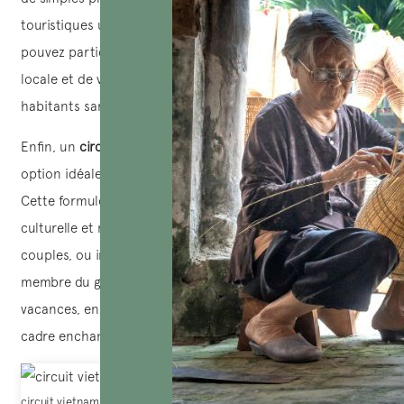
touristiques uniques et d’activités locales auxquelles vous
pouvez participer, vous permettant de découvrir la culture
locale et de vous immerger dans la vie quotidienne des
habitants sans risque de vous ennuyer.
Enfin, un
circuit Vietnam + extension plage
constitue une
option idéale pour les
voyages en couple
ou
en famille
.
Cette formule offre un équilibre parfait entre découverte
culturelle et moments de détente romantique pour les
couples, ou intime en famille. Elle permet à chaque
membre du groupe de profiter pleinement de ses
vacances, en créant des souvenirs inoubliables dans un
cadre enchanteur.
circuit vietnam + extension plage cat ba