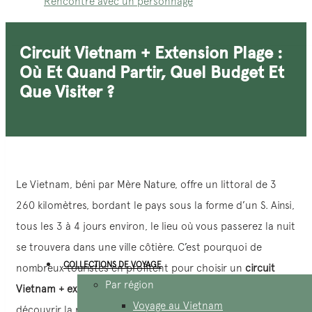
Rencontre avec un personnage
Circuit Vietnam + Extension Plage :
Où Et Quand Partir, Quel Budget Et
Que Visiter ?
Le Vietnam, béni par Mère Nature, offre un littoral de 3
260 kilomètres, bordant le pays sous la forme d’un S. Ainsi,
tous les 3 à 4 jours environ, le lieu où vous passerez la nuit
se trouvera dans une ville côtière. C’est pourquoi de
COLLECTIONS DE VOYAGE
nombreux touristes en profitent pour choisir un
circuit
Par région
Vietnam + extension plage
. Cette formule permet de
Voyage au Vietnam
découvrir la richesse culturelle du pays tout en profitant