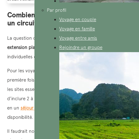
Par profil
Combien de temps faut-il prévenir pour
Voyage en couple
un circuit Vietnam + extension plage ?
Voyage en famille
La question de la durée idéale pour un
Voyage entre amis
circuit Vietnam +
extension plage
dépend largement des préférences
Rejoindre un groupe
individuelles et des disponibilités de chaque voyageur.
Pour les voyageurs découvrant le Vietnam pour la
première fois, il faudra au moins 12 jours pour visiter tous
les sites essentiels. Dans ce cas, il est tout à fait possible
d’inclure 2 à 3 jours à la plage, transformant ainsi le voyage
en un
séjour de 15 jours
ou deux semaines, selon votre
disponibilité.
Il faudrait noter que si vous choisissez de profiter de la