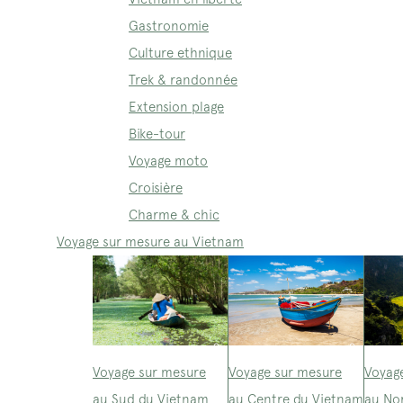
Gastronomie
Culture ethnique
Trek & randonnée
Extension plage
Bike-tour
Voyage moto
Croisière
Charme & chic
Voyage sur mesure au Vietnam
Voyage sur mesure
Voyage sur mesure
Voyag
au Sud du Vietnam
au Centre du Vietnam
au No