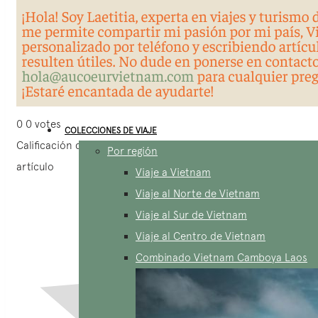
0
0
votes
COLECCIONES DE VIAJE
Calificación del
Por región
artículo
Viaje a Vietnam
Viaje al Norte de Vietnam
Viaje al Sur de Vietnam
Viaje al Centro de Vietnam
Combinado Vietnam Camboya Laos