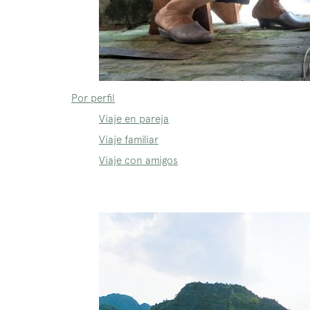
Por perfil
Viaje en pareja
Viaje familiar
Viaje con amigos