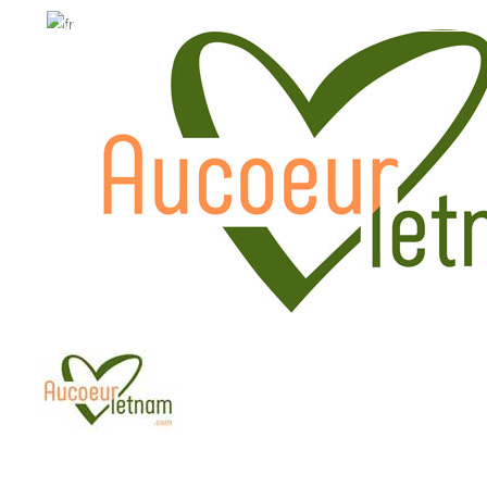
WhatsApp: +84.909.426.406
WhatsApp: +84.909.426.406
hola@aucoeurvietnam.com
hola@aucoeurvietnam.co