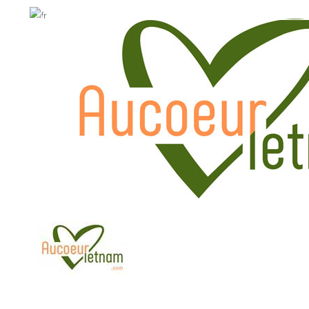
WhatsApp: +84.909.426.406
WhatsApp: +84.909.426.406
hola@aucoeurvietnam.com
hola@aucoeurvietnam.co