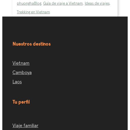
phuongha
Blog
,
Guía de viaje a Vietnam
,
Ideas de viajes
,
Trekking en Vietnam
Nuestros destinos
Vietnam
Camboya
Laos
Tu perfil
Viaje familiar