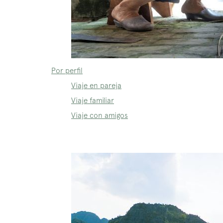
Por perfil
Viaje en pareja
Viaje familiar
Viaje con amigos