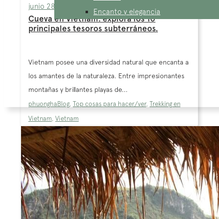
junio 28, 2024
Encanto y elegancia
Cueva en Vietnam: explora los 10
principales tesoros subterráneos.
Vietnam posee una diversidad natural que encanta a
los amantes de la naturaleza. Entre impresionantes
montañas y brillantes playas de...
phuongha
Blog
,
Top cosas para hacer/ver
,
Trekking en
Vietnam
,
Vietnam