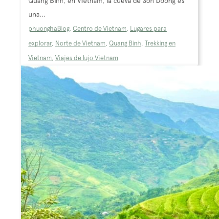
Quang Binh, en Vietnam, la cueva de Son Doong es
una...
phuongha
Blog
,
Centro de Vietnam
,
Lugares para
explorar
,
Norte de Vietnam
,
Quang Binh
,
Trekking en
Vietnam
,
Viajes de lujo Vietnam