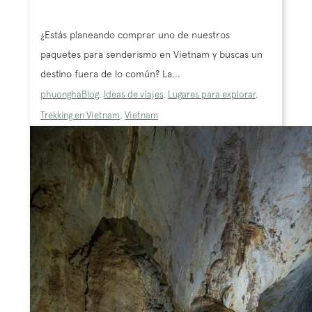
¿Estás planeando comprar uno de nuestros
paquetes para senderismo en Vietnam y buscas un
destino fuera de lo común? La...
phuongha
Blog
,
Ideas de viajes
,
Lugares para explorar
,
Trekking en Vietnam
,
Vietnam