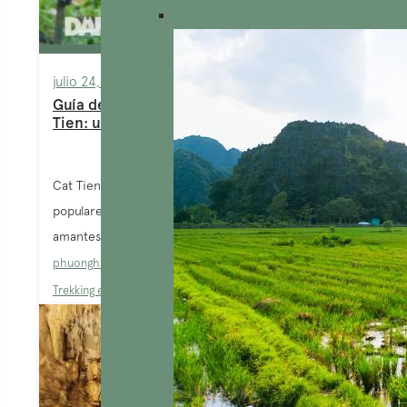
julio 24, 2024
Guía de viaje del Parque Nacional Cat
Tien: una descripción general local
Cat Tien es uno de los parques nacionales más
populares de Vietnam, una verdadera joya para los
amantes de la...
phuongha
Blog
,
El sur de Vietnam.
,
Lugares para explorar
,
Trekking en Vietnam