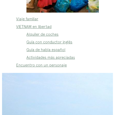
Viaje familiar
VIETNAM en libertad
Alquiler de coches
Guía con conductor inglés
Guía de habla español
Actividades más apreciadas
Encuentro con un personaje