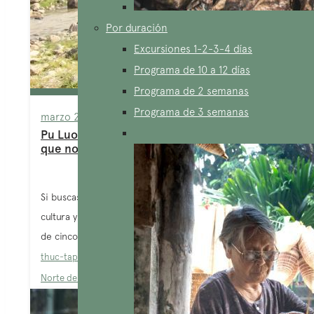
Por duración
Excursiones 1-2-3-4 días
Programa de 10 a 12 días
Programa de 2 semanas
Programa de 3 semanas
marzo 2, 2026
Pu Luong y Ninh Binh, 2 joyas de Vietnam
que no te puedes perder
Si buscas una aventura en la que la naturaleza, la
cultura y la autenticidad se encuentren, este circuito
de cinco...
thuc-tap-sinh
Blog
,
Lugares para explorar
,
Ninh Binh
,
Norte de Vietnam
,
Trekking en Vietnam