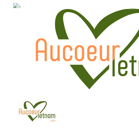
WhatsApp: +84.909.426.406
WhatsApp: +84.909.426.406
hola@aucoeurvietnam.com
hola@aucoeurvietnam.co