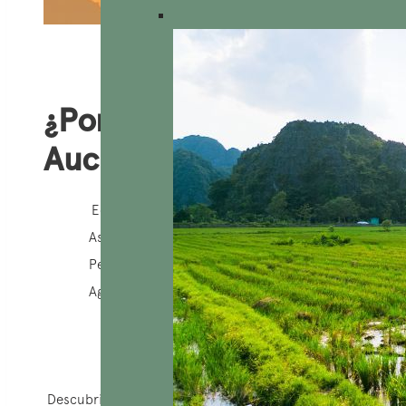
¿Por qué elegir
AucoeurVietnam?
Equipo local
Asistencia 24/7
Personalización al 100%
Agencia responsable
Descubriendo lo esencial del país, este circuito de 15