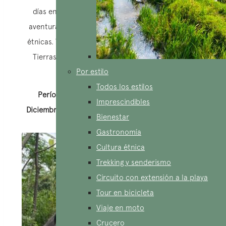
días en Vietnam está dirigido a viajeros ávidos de
aventura, naturaleza y encuentros con las minorías
étnicas. Te invitamos a emprender un viaje hasta las
Tierras Altas de Vietnam, revelando la cuna de la
Por estilo
cultura vietnamita.
Todos los estilos
Período recomendado para viajar: Noviembre,
Imprescindibles
Diciembre, Enero, Febrero, Marzo, Abril, Mayo, Junio,
Bienestar
Julio
Gastronomía
Cultura étnica
Trekking y senderismo
Circuito con extensión a la playa
Tour en bicicleta
Viaje en moto
Crucero