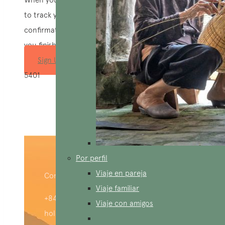
to track your payment status, track the
confirmation and you can also rate the tour after
you finished the tour.
Sign Up
5401
Por perfil
Viaje en pareja
Contáctenos :
Viaje familiar
+84 909 426 406 (WhatsApp)
Viaje con amigos
hola@aucoeurvietnam.com