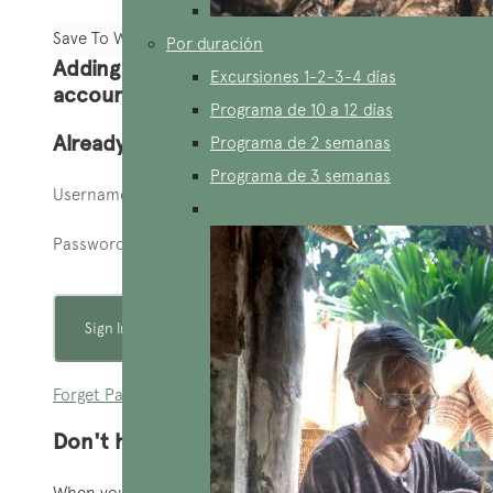
Save To Wish List
Por duración
Adding item to wishlist requires an
Excursiones 1-2-3-4 días
account
Programa de 10 a 12 días
Already A Member?
Programa de 2 semanas
Programa de 3 semanas
Username or E-mail
Password
Forget Password?
Don't have an account? Create one.
When you book with an account, you will be able