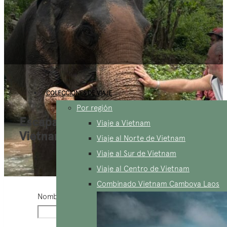
COLECCIONES DE VIAJE
Por región
Escapada a las Tierras Altas de
Viaje a Vietnam
Vietnam en 15 días
Viaje al Norte de Vietnam
Viaje al Sur de Vietnam
Viaje al Centro de Vietnam
Combinado Vietnam Camboya Laos
Nombre y apellido
*