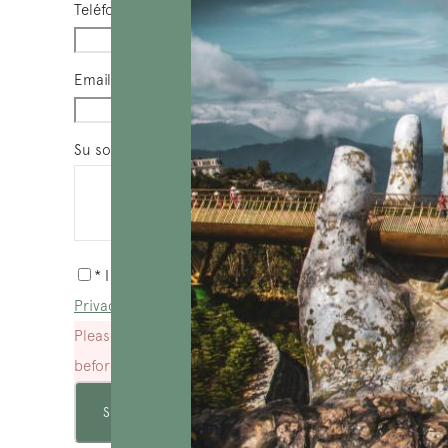
Teléfono
*
Email
*
Su solicitud
*
* I agree with
Terms of Service
and
Privacy Statement
.
Please agree to all the terms and conditions
before proceeding to the next step