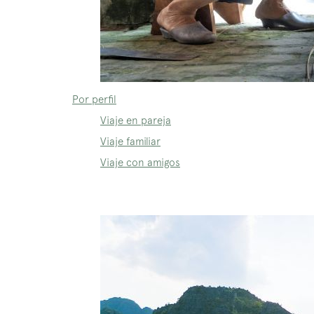
Por perfil
Viaje en pareja
Viaje familiar
Viaje con amigos