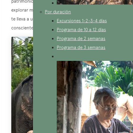
patrimonio cultural y a la economía local. Tu deseo de
explorar más allá de las típicas atracciones turísticas
Por duración
te lleva a una forma de viajar más significativa, ética y
Excursiones 1-2-3-4 días
consciente del impacto en las culturas que visitas.
Programa de 10 a 12 días
Programa de 2 semanas
Programa de 3 semanas