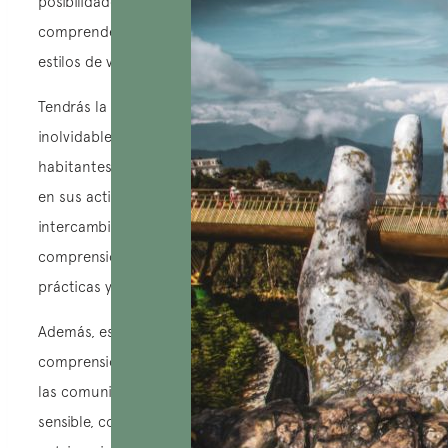
posibilidades son infinitas. Ofrece la oportunidad de
comprender y apreciar las tradiciones, costumbres y
estilos de vida únicos de las comunidades locales.
Tendrás la oportunidad de vivir momentos
inolvidables, aprendiendo directamente de los
habitantes, compartiendo sus comidas y participando
en sus actividades diarias. Esto no solo permite un
intercambio cultural auténtico, sino también una
comprensión más profunda y respetuosa de sus
prácticas y creencias.
Además, este enfoque fomenta el respeto y la
comprensión interculturales. Al comprometerte con
las comunidades locales de manera responsable y
sensible, contribuyes a la preservación de su