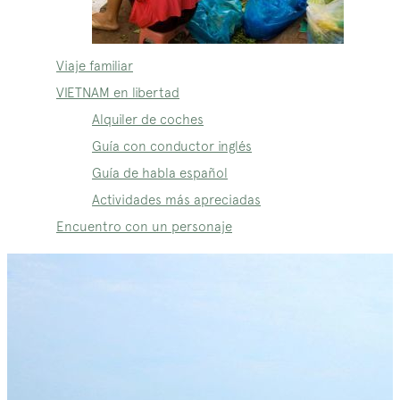
Viaje familiar
VIETNAM en libertad
Alquiler de coches
Guía con conductor inglés
Guía de habla español
Actividades más apreciadas
Encuentro con un personaje