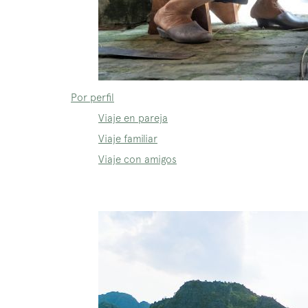
Por perfil
Viaje en pareja
Viaje familiar
Viaje con amigos