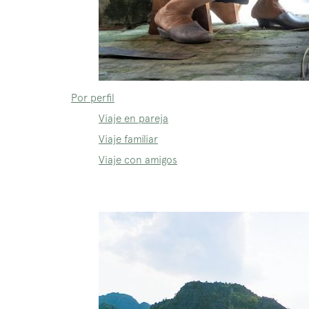
Por perfil
Viaje en pareja
Viaje familiar
Viaje con amigos