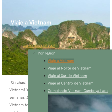
Viaje a Vietnam
COLECCIONES DE VIAJE
Por región
Viaje a Vietnam
Viaje al Norte de Vietnam
Viaje al Sur de Vietnam
¡Xin chào! ¿Estás buscando planificar un viaje a
Viaje al Centro de Vietnam
Vietnam? Ya sea para 1 semana de exploración, 2
Combinado Vietnam Camboya Laos
semanas, 3 semanas o incluso un mes completo,
Vietnam te ofrece muchas opciones atractivas. Este