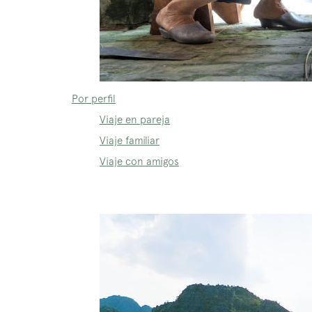
Por perfil
Viaje en pareja
Viaje familiar
Viaje con amigos