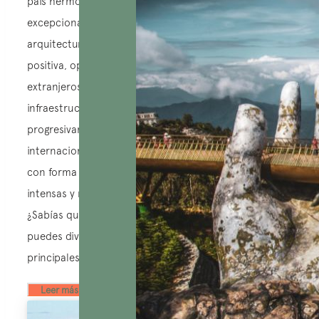
país hermoso y auténtico cautiva a los viajeros con su
excepcional diversidad en cultura, naturaleza y
arquitectura. Aquí, los habitantes irradian una energía
positiva, optimista y cálida al dar la bienvenida a los
extranjeros. Además, la calidad de los servicios y las
infraestructuras turísticas en Vietnam se ha mejorado
progresivamente para satisfacer las necesidades
internacionales. Con todos estos elementos, el país
con forma de S promete ofrecerte emociones
intensas y momentos inolvidables durante tu viaje.
¿Sabías que, según las características geográficas,
puedes dividir Vietnam en cuatro regiones
principales?
Lire la suite ...