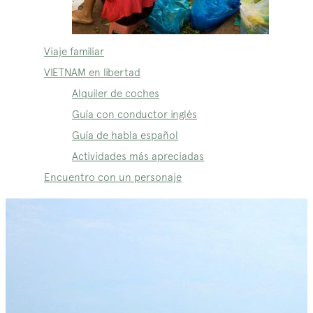
Viaje familiar
VIETNAM en libertad
Alquiler de coches
Guía con conductor inglés
Guía de habla español
Actividades más apreciadas
Encuentro con un personaje