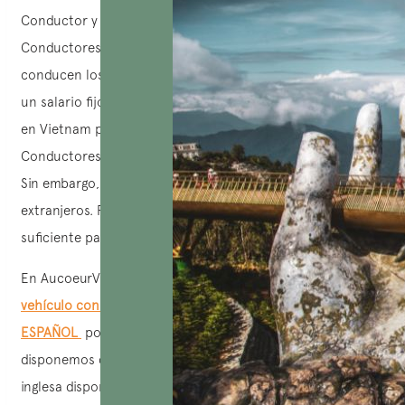
Conductor y un guía de habla inglesa. En Vietnam, los
Conductores que trabajan para la agencia de viajes
conducen los vehículos de la misma agencia. Ellos ganan
un salario fijo como chofer. Así, la agencia de viajes local
en Vietnam puede gestionar mejor la calidad de los
Conductores y asegurar la disponibilidad de los vehículos.
Sin embargo, estos Conductores no hablan bien idiomas
extranjeros. Pueden comunicar algunas palabras, lo que es
suficiente para acordar encuentros.
En AucoeurVietnam, además d
el servicio de alquiler de
vehículo con Conductor
y de
reservar un guía de habla
ESPAÑOL
por separado para sus días de visita,
disponemos de un equipo de Conductores guías de habla
inglesa disponibles en las tres regiones de Vietnam.