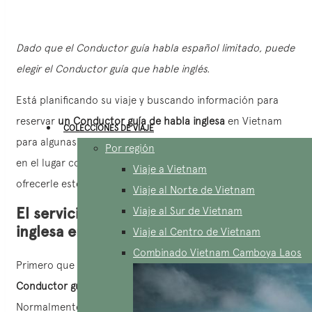
Dado que el Conductor guía habla español limitado, puede
elegir el Conductor guía que hable inglés.
Está planificando su viaje y buscando información para
reservar
un Conductor guía de habla inglesa
en Vietnam
COLECCIONES DE VIAJE
para algunas etapas de su visita? No busques más, ¡Estás
Por región
en el lugar correcto! AucoeurVietnam está aquí para
Viaje a Vietnam
ofrecerle este servicio.
Viaje al Norte de Vietnam
El servicio de Conductor guía de habla
Viaje al Sur de Vietnam
inglesa en AucoeurVietnam
Viaje al Centro de Vietnam
Combinado Vietnam Camboya Laos
Primero que nada, es importante notar que el servicio de
Conductor
guía de habla inglesa
en Vietnam es muy raro.
Normalmente, se trata de dos personas diferentes: un