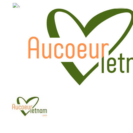
WhatsApp: +84.909.426.406
WhatsApp: +84.909.426.406
hola@aucoeurvietnam.com
hola@aucoeurvietnam.co