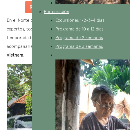
Reservar guía conductor español
Por duración
En el Norte de Vietnam, tenemos guías de habla inglesa
Excursiones 1-2-3-4 días
expertos, todos con su propio vehículo. Durante la
Programa de 10 a 12 días
temporada baja del turismo, o si tiene suerte, pueden
Programa de 2 semanas
acompañarle como
Conductor
Programa de 3 semanas
guía de habla inglesa en
Vietnam
.