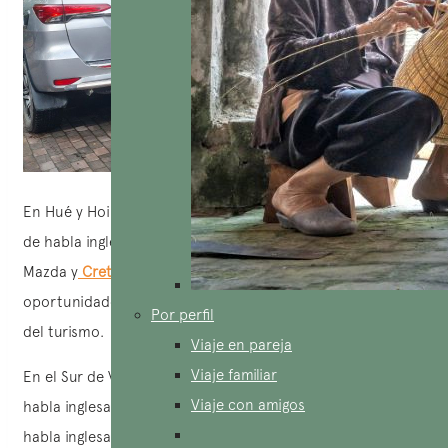
En Hué y Hoi An, contamos con cinco Conductores guías
de habla inglesa con vehículos Toyota Fortuner, Ford,
Mazda y
Creta Hyundai
. De igual manera, tendrá más
oportunidades de reservarlos durante la temporada baja
Por perfil
del turismo.
Viaje en pareja
Viaje familiar
En el Sur de Vietnam, además del guía-Conductor de
Viaje con amigos
habla inglesa, tenemos un Conductor acompañante de
habla inglesa. Habiendo vivido en Inglaterra durante una