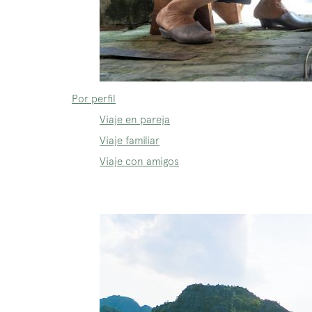
Por perfil
Viaje en pareja
Viaje familiar
Viaje con amigos