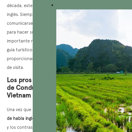
década, este chofer domina perfectamente el idioma
inglés. Siempre de buen humor y muy amable, puede
comunicarse con usted en el vehículo y darle consejos
para hacer su estancia en Vietnam aún más agradable. Es
importante notar que Thuan Nguyen no tiene licencia de
guía turístico, por lo tanto, no tiene derecho a
proporcionar explicaciones detalladas sobre los lugares
de visita.
Los pros y los contras de este servicio
de Conductor guía de habla inglesa en
Vietnam
Una vez que ha optado por la solución «Conductor
guía
de habla inglesa en Vietnam
«, es esencial evaluar los pros
y los contras de este servicio.