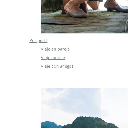
Por perfil
Viaje en pareja
Viaje familiar
Viaje con amigos