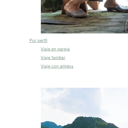
Por perfil
Viaje en pareja
Viaje familiar
Viaje con amigos