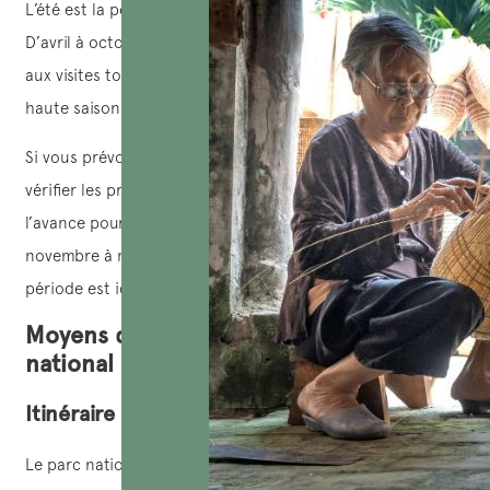
L’été est la période la plus idéale pour voyager à Cat Ba.
D’avril à octobre, le temps est frais, ensoleillé et propice
aux visites touristiques et aux activités touristiques. La
haute saison s’étend de mai à juillet.
Si vous prévoyez de visiter entre juillet et août, vous devez
vérifier les prévisions météorologiques trois à cinq jours à
l’avance pour vous assurer qu’il n’y a pas de tempête. De
novembre à mars, l’île est assez déserte. Mais cette
période est idéale pour explorer la nature et se détendre.
Moyens de transport vers le parc
national de Cat Ba
Itinéraire
Le parc national se trouve à environ 15 km du centre-