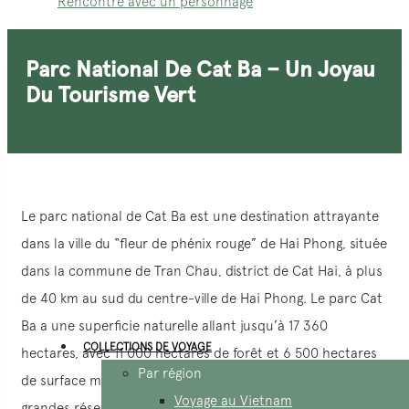
Rencontre avec un personnage
Parc National De Cat Ba – Un Joyau
Du Tourisme Vert
Le parc national de Cat Ba est une destination attrayante
dans la ville du “fleur de phénix rouge” de Hai Phong, située
dans la commune de Tran Chau, district de Cat Hai, à plus
de 40 km au sud du centre-ville de Hai Phong. Le parc Cat
Ba a une superficie naturelle allant jusqu’à 17 360
COLLECTIONS DE VOYAGE
hectares, avec 11 000 hectares de forêt et 6 500 hectares
Par région
de surface marine.
Il est considéré comme l’une des plus
Voyage au Vietnam
grandes réserves de biosphère du Vietnam et du monde.