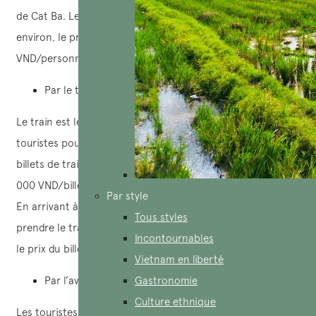
de Cat Ba. Le trajet complet ne prend que 3,5 à 4 heures
environ, le prix des billets varie de 240 000 à 290 000
VND/personne/trajet, selon la basse ou la haute saison.
Par le train
Le train est le moyen de prédilection de nombreux
touristes pour se rendre au parc national de Cat Ba. Les
billets de train de Hanoï à Haiphong coûtent environ 60
000 VND/billet, le temps de trajet est supérieur à 2 heures.
Par style
En arrivant à Hai Phong, les touristes continuent de
Tous styles
prendre le train à grande vitesse jusqu’à la ville de Cat Ba,
Incontournables
le prix du billet est de 220 000 VND/personne.
Vietnam en liberté
Par l’avion
Gastronomie
Culture ethnique
Les touristes des provinces reculées peuvent choisir l’avion