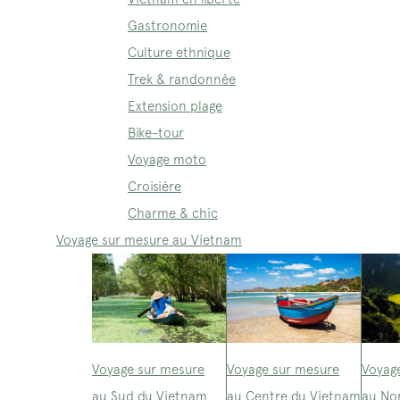
Gastronomie
Culture ethnique
Trek & randonnée
Extension plage
Bike-tour
Voyage moto
Croisière
Charme & chic
Voyage sur mesure au Vietnam
Voyage sur mesure
Voyage sur mesure
Voyag
au Sud du Vietnam
au Centre du Vietnam
au No