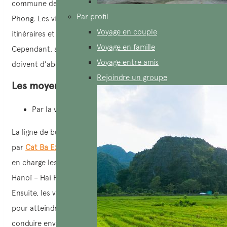
commune de Cat Ba et à environ 45 km de la ville de Hai
Par profil
Phong. Les visiteurs peuvent venir ici par de nombreux
Voyage en couple
itinéraires et par de nombreux types de moyens différents.
Voyage en famille
Cependant, avant d’atteindre le parc national, les visiteurs
Voyage entre amis
doivent d’abord se rendre dans la commune de Cat Ba.
Rejoindre un groupe
Les moyens de transport
Par la voiture
La ligne de bus Hanoï – Hai Phong – Cat Ba est exploitée
par
Cat Ba Express Transport Company
. La voiture prend
en charge les passagers à Hanoï et emprunte l’autoroute
Hanoï – Hai Phong jusqu’à Ben Giot (district de Cat Hai).
Ensuite, les visiteurs prendront un bateau à grande vitesse
pour atteindre Ben Cai Vieng. De là, il vous suffit de
conduire environ 30 minutes pour atteindre la commune