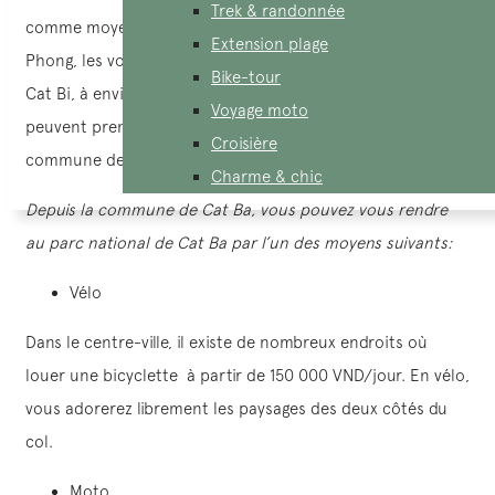
Trek & randonnée
comme moyen de transport pour se rendre à la ville de Hai
Extension plage
Phong, les vols vers Hai Phong atterriront à l’aéroport de
Bike-tour
Cat Bi, à environ 5 km du centre-ville. Puis les touristes
Voyage moto
peuvent prendre un train à grande vitesse pour la
Croisière
commune de Cat Ba.
Charme & chic
Depuis la commune de Cat Ba, vous pouvez vous rendre
au parc national de Cat Ba par l’un des moyens suivants:
Vélo
Dans le centre-ville, il existe de nombreux endroits où
louer une bicyclette à partir de 150 000 VND/jour. En vélo,
vous adorerez librement les paysages des deux côtés du
col.
Moto