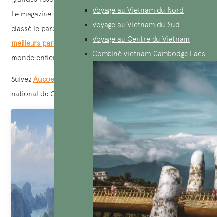
Voyage au Vietnam du Nord
Le magazine de voyage britannique The Culture Trip a
Voyage au Vietnam du Sud
classé le parc national de Cat Ba comme l’un
des 10
Voyage au Centre du Vietnam
meilleurs parcs nationaux du Vietnam
aux touristes du
Combiné Vietnam Cambodge Laos
monde entier
Suivez
AucoeurVietnam
pour découvrir les trésors du parc
national de Cat Ba !