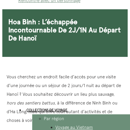
Rencontre avec un personnage
Hoa Binh : L’échappée
Incontournable De 2J/1N Au Départ
De Hanoï
Vous cherchez un endroit facile d’accès pour une visite
d’une journée ou un séjour de 2 jours/1 nuit au départ de
Hanoï ? Vous souhaitez découvrir un lieu plus sauvage,
hors des sentiers battus
, à la différence de Ninh Binh ou
COLLECTIONS DE VOYAGE
d’Ha Long, mais qui offre tout autant d’activités et de
Par région
choses à voir et à faire.
Voyage au Vietnam