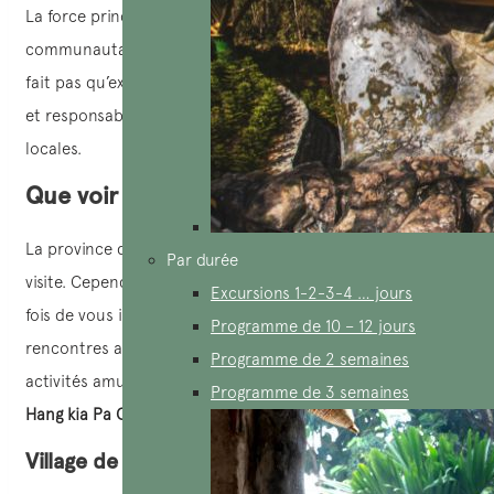
La force principale de Hoa Binh réside dans son tourisme
communautaire. En visitant cette région, le voyageur ne
fait pas qu’explorer ; il s’inscrit dans une démarche durable
et responsable qui apporte un soutien direct aux familles
locales.
Que voir et que faire à Hoa Binh ?
La province de Hoa Binh compte de nombreux sites de
Par durée
visite. Cependant, si vous cherchez un lieu permettant à la
Excursions 1-2-3-4 … jours
fois de vous immerger en pleine nature, de favoriser les
Programme de 10 – 12 jours
rencontres authentiques et de profiter de nombreuses
Programme de 2 semaines
activités amusantes et intéressantes, le village de
Bản Ải et
Programme de 3 semaines
Hang kia Pa Co
est incontournable.
Village de Ban Ai