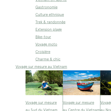
Gastronomie
Culture ethnique
Trek & randonnée
Extension plage
Bike-tour
Voyage moto
Croisière
Charme & chic
Voyage sur mesure au Vietnam
Voyage sur mesure
Voyage sur mesure
Voyag
au Sud du Vietnam
au Centre du Vietnam
au No