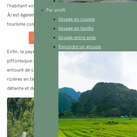
l’habitant vous permettra d’en apprendre davantage. Bản
Par profil
Ải est également un des villages pionniers en matière de
Voyage en couple
tourisme communautaire et responsable.
Voyage en famille
Voyage entre amis
Demandez un devis sur mesure
Rejoindre un groupe
Enfin, le paysage naturel y est particulièrement paisible et
pittoresque : niché dans une petite vallée, le hameau est
entouré de collines arrondies (« bol inversé ») et de
rizières en terrasses qui vous procureront un sentiment de
détente et de plaisir.