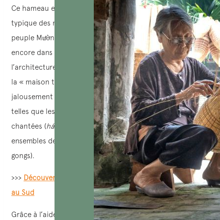
Ce hameau est reconnu comme un village traditionnel
typique des minorités ethniques et est représentatif du
peuple Mường. Près de 100 % des habitants y vivent
encore dans des maisons sur pilotis traditionnelles selon
l’architecture ancienne Mường (parfois appelée modèle de
la « maison tortue »). Les villageois y préservent
jalousement de nombreuses valeurs culturelles uniques
telles que les chants
thường rang
et
bọ mẹng
, les joutes
chantées (
hát đối
), les épopées
mo
, et surtout, les
ensembles de gongs (chaque famille conserve entre 1 et 3
gongs).
>>>
Découverte des 11 types de maison Vietnam du Nord
au Sud
Grâce à l’aide d’un guide, une visite impromptue chez