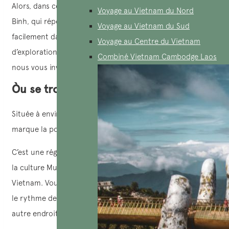
Alors, dans cet article, nous vous invitons à venir à Hoa
Voyage au Vietnam du Nord
Binh, qui répond à toutes ces conditions et qui s’intègre
Voyage au Vietnam du Sud
facilement dans un itinéraire plus vaste de 7 à 8 jours
Voyage au Centre du Vietnam
d’exploration du Nord Vietnam. Pour plus d’informations,
Combiné Vietnam Cambodge Laos
nous vous invitons à lire l’article ci-dessous.
Òu se trouve Hoa Binh?
Située à environ 72 km à l’ouest de Hanoï, Hoa Binh
marque la porte d’entrée du Nord-Ouest vietnamien.
C’est une région paisible, considérée comme le berceau de
la culture Muong, l’un des peuples les plus anciens du
Vietnam. Vous pouvez sentir l’authenticité de la région et
le rythme de vie unique des habitants, différent de tout
autre endroit au Nord du Vietnam.