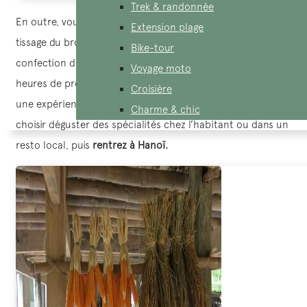
Trek & randonnée
En outre, vous pouvez
découvrir l’artisanat local
comme le
Extension plage
tissage du brocart, la vannerie, le filage de soie ou la
Bike-tour
confection de vêtements traditionnels. Ainsi, quelques
Voyage moto
heures de promenade dans le village d’Ai, cela vous offre
Croisière
une expérience toute simple et sans fatigue. Vous pouvez
Charme & chic
choisir déguster des spécialités chez l’habitant ou dans un
resto local, puis
rentrez à Hanoï.